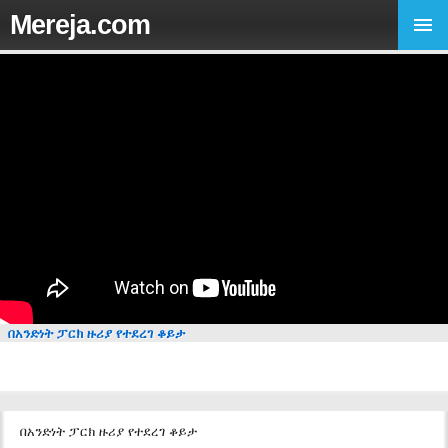
Mereja.com
በአንድነት ፓርክ ዙሪያ የተደረገ ቆይታ
በአንድነት ፓርክ ዙሪያ የተደረገ ቆይታ