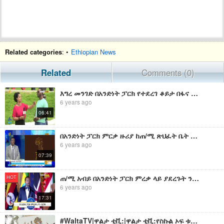
Related categories
: •
Ethiopian News
Related
Comments (0)
እግረ መንገድ በአንድነት ፓርክ የተደረገ ቆይታ በፋና ቀለማት
6 years ago
06:41
በአንድነት ፓርክ ምርቃ ዙሪያ ከጠ/ሚ ጽህፈት ቤት ፕሬስ ሴክሬታሪያት አቶ ንጉሱ ጥላሁን ጋር የተደረገ ቆይታ
6 years ago
07:39
ጠ/ሚ አብይ በአንድነት ፓርክ ምረቃ ላይ ያደረጉት ንግግር
HOT
6 years ago
17:31
#WaltaTV|ዋልታ ቲቪ:|ዋልታ ቲቪ:የስኩል ኦፍ ቱሞሮ በአንድነት ፓርክ