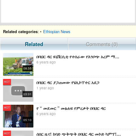
Related categories
: •
Ethiopian News
Related
Comments (0)
በባህር ዳር ዩኒቨርሲቲ የተሰራው የእንቦጭ አረም ማስወገጃ ማሽን እስካሁን ስራ አልጀመረም።
6 years ago
08:55
በባህር ዳር ያጋጠመው የሄሊኮፕተር አደጋ
HOT
1 year ago
03:01
የ “ መደመር ” መፅሐፍ የምረቃት በባህር ዳር
HOT
6 years ago
05:10
ሰበር ዜና! ከባድ ጭቅጭቅ በባህር ዳር መኮድ ካምፕ! አልቻልንም፡ ሰራዊታችን አልቋል
HOT