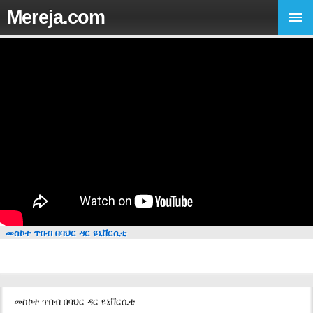
Mereja.com
መስኮተ ጥበብ በባህር ዳር ዩኒቨርሲቲ
መስኮተ ጥበብ በባህር ዳር ዩኒቨርሲቲ