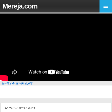
Mereja.com
አዝማሪነት በጥናት ሲቃኝ
አዝማሪነት በጥናት ሲቃኝ