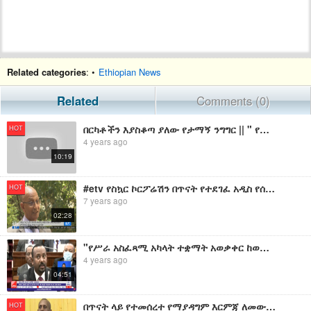
Related categories
: •
Ethiopian News
Related
Comments (0)
በርካቶችን እያስቆጣ ያለው የታማኝ ንግግር || " የመንግስት አዝማሪነት እንጂ••• " መስከረም
HOT
4 years ago
10:19
#etv የስኳር ኮርፖሬሽን በጥናት የተደገፈ አዲስ የሰው ኃይል አደረጃጀት ለመተግበር እየሰራ መሆኑን አስታወቀ፡፡
HOT
7 years ago
02:28
"የሥራ አስፈጻሚ አካላት ተቋማት አወቃቀር ከወጭ ቁጠባ ጋር አስተሳስሮ በጥናት ላይ ተመስርቶ የተከወነ ነው።" ጠ/ሚ ዶ/ር ዐብይ አህመድ
4 years ago
04:51
በጥናት ላይ የተመሰረተ የማያዳግም እርምጃ ለመውሰድና ለችግሮች መፍትሄ ለመስጠት እየተሰራ መሆኑን የክልሉ ሰላምና ደኅንነት ግንባታ ቢሮ አስታወቀ፡፡
HOT