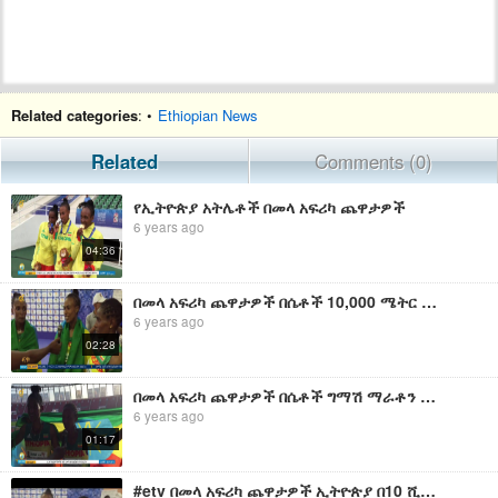
Related categories
: •
Ethiopian News
Related
Comments (0)
የኢትዮጵያ አትሌቶች በመላ አፍሪካ ጨዋታዎች
6 years ago
04:36
በመላ አፍሪካ ጨዋታዎች በሴቶች 10,000 ሜትር የኢትዮጵያ አትሌቶች ድል
6 years ago
02:28
በመላ አፍሪካ ጨዋታዎች በሴቶች ግማሽ ማራቶን የኢትዮጵያ አትሌቶች ድል
6 years ago
01:17
#etv በመላ አፍሪካ ጨዋታዎች ኢትዮጵያ በ10 ሺህ ሜትር ሴቶች ተከታትለው በመግባት አሸንፈዋል፡፡