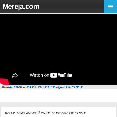
Mereja.com
በመላው አፍሪካ ጨዋታዎች የኢትዮጵያ የመጀመሪያው ሜዳሊያ
በመላው አፍሪካ ጨዋታዎች የኢትዮጵያ የመጀመሪያው ሜዳሊያ