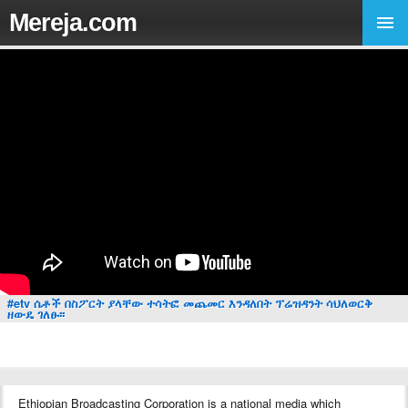
Mereja.com
#etv ሴቶች በስፖርት ያላቸው ተሳትፎ መጨመር እንዳለበት ፕሬዝዳንት ሳህለወርቅ
ዘውዴ ገለፁ፡፡
Ethiopian Broadcasting Corporation is a national media which