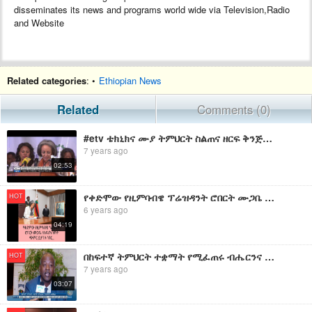
disseminates its news and programs world wide via Television,Radio
and Website
Related categories
: •
Ethiopian News
Related
Comments (0)
#etv ቴክኒክና ሙያ ትምህርት ስልጠና ዘርፍ ቅንጅታዊ አሰራርን መከተል እንዳለበት ፕሬዝዳንት ሳህለወርቅ ዘውዴ ገለፁ
7 years ago
02:53
የቀድሞው የዚምባብዌ ፕሬዝዳንት ሮበርት ሙጋቤ ለአፍሪካ ነፃነት ጭምር ይታገሉ እንደነበር ፕሬዝዳንት ሳህለወርቅ ዘውዴ ገለፁ፡፡ | EBC
HOT
6 years ago
04:19
በከፍተኛ ትምህርት ተቋማት የሚፈጠሩ ብሔርንና ሀይማኖትን ተገን ያረጉ ግጭቶች ፖለቲካዊ ተልዕኮ ያላቸው በመሆኑ ሁሉም ማጋለጥ እንዳለበት ምሁራን ተናገሩ።
HOT
7 years ago
03:07