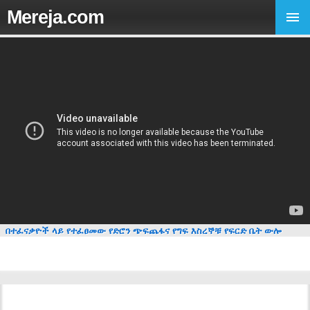
Mereja.com
በተፈናቃዮች ላይ የተፈፀመው የድሮን ጭፍጨፋና የግፍ እስረኞቹ የፍርድ ቤት ውሎ