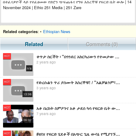
በተፈናቃዮች ላይ የተፈፀመው የድሮን ጭፍጨፋና የግፍ እስረኞቹ የፍርድ ቤት ውሎ | 14
November 2024 | Ethio 251 Media | 251 Zare
Related categories
: •
Ethiopian News
Related
Comments (0)
ቀጥታ ስርችት ፡ "በጎንደር አከርካሪውን የተመታው የብርሃኑ ጁላ ጦር እና በንፁሃን ላይ የተፈፀመው የድሮን ጥቃት" የኢትዮ 360 መረጃዎች
HOT
2 years ago
n/a
የድረሱልን ጥሪ ያሰሙት እስረኞቹ! / "አልቻልንም፣ ሊረሽኑን ነው"
HOT
3 years ago
13:06
አቶ በረከት ስምዖንና አቶ ታደሰ ካሳ የፍርድ ቤት ውሎና ሌሎችም የዕለቱ ዋና ዋና ዜናዎችን ያድምጡ፡፡
HOT
7 years ago
06:02
#etv የፍርድ ሂደቶች በአጭር ጊዜ ውሳኔ የሚያገኙበት አሰራር ለመተግበር እየተሰራ መሆኑን የፌደራል ጠቅላይ ፍርድ ቤት አስታወቀ፡፡
HOT