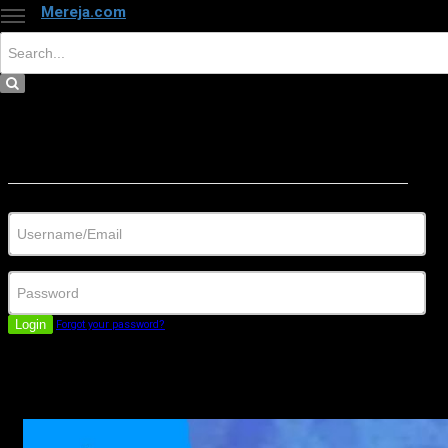
Mereja.com
×
Close
Sign in
Username/Email
Password
Login
Forgot your password?