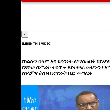
×
EMBED THIS VIDEO
የክልሉን ሰላም እና ደኅንነት ለማስጠበቅ በየአካ
የጸጥታ ስምሪት ተሰጥቶ እየተሠራ መሆኑን የአ
የሰላምና ሕዝብ ደኅንነት ቢሮ መግለጹ