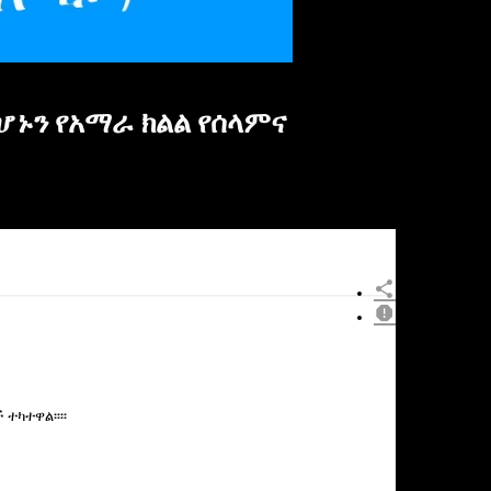
ሆኑን የአማራ ክልል የሰላምና
ተካተዋል፡፡፡፡
×
Report
this