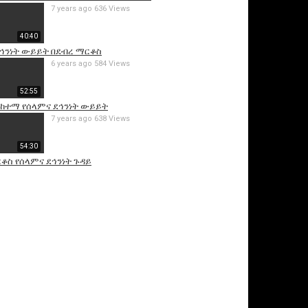
7 years ago
636 Views
40:40
ደኅንነት ውይይት በደብረ ማርቆስ
6 years ago
584 Views
52:55
 ከተማ የሰላምና ደኅንነት ውይይት
7 years ago
638 Views
54:30
ቆስ የሰላምና ደኅንነት ጉዳይ