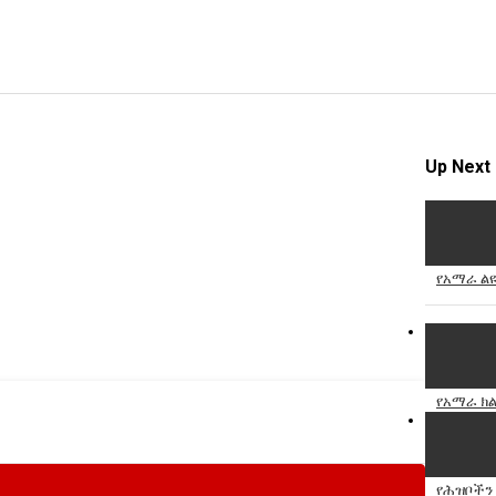
Up Next
የአማራ ልዩ
የአማራ ክል
የሕዝቦችን 