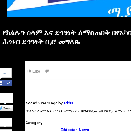
የክልሉን ሰላም እና ደኅንነት ለማስጠበቅ በየአ
ሕዝብ ደኅንነት ቢሮ መግለጹ
Share
Like
on
Facebook
Share
on
Added
5 years ago
by
addis
Twitter
የክልሉን ሰላም እና ደኅንነት ለማስጠበቅ በየአካባቢው ልዩ የጸጥታ ስምሪት ተ
Share
Category
on
Google+
Ethiopian News