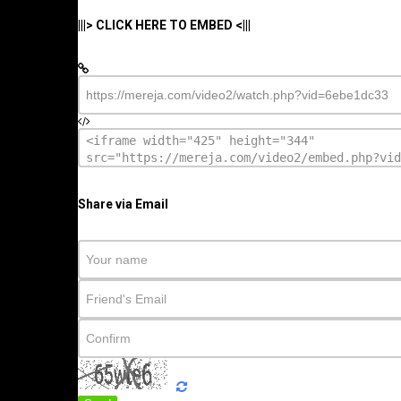
|||> CLICK HERE TO EMBED <|||
Share via Email