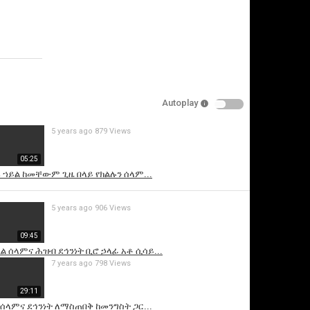
video
Specify
Reason
Autoplay
5 years ago
879 Views
Cancel
05:25
Report this video
 ኀይል ከመቸውም ጊዜ በላይ የክልሉን ሰላም...
5 years ago
906 Views
09:45
ል ሰላምና ሕዝብ ደኅንነት ቢሮ ኃላፊ አቶ ሲሳይ...
7 years ago
798 Views
29:11
ሰላምና ደኅንነት ለማስጠበቅ ከመንግስት ጋር...