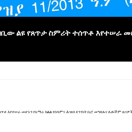
ካባቢው ልዩ የጸጥታ ስምሪት ተሰጥቶ እየተሠራ መ
ሰጥቶ እየተሠራ መሆኑን የአማራ ክልል የሰላምና ሕዝብ ደኅንነት ቢሮ መግለጹና ሌሎችም ዜናዎች 