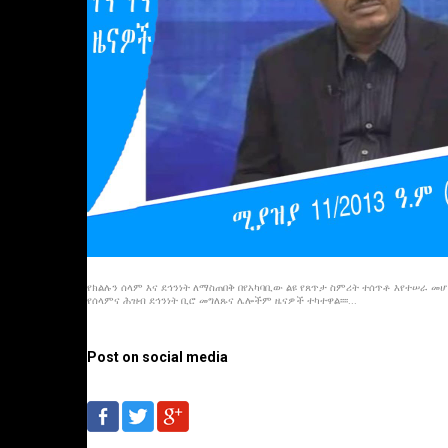
የክልሉን ሰላም እና ደኅንነት ለማስጠበቅ በየአካባቢው ልዩ የጸጥታ ስምሪት ተሰጥቶ እየተሠራ መሆ
የሰላምና ሕዝብ ደኅንነት ቢሮ መግለጹና ሌሎችም ዜናዎች ተካተዋል፡፡፡፡...
Post on social media