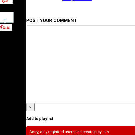
Pinterest
POST YOUR COMMENT
×
Add to playlist
Sorry, only registred users can create playlists.