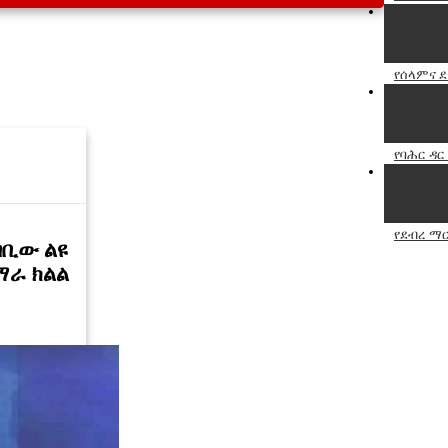
የሰላምና 
የባሕር ዳር
የደብረ ማር
ባቢው ልዩ
ማራ ክልል