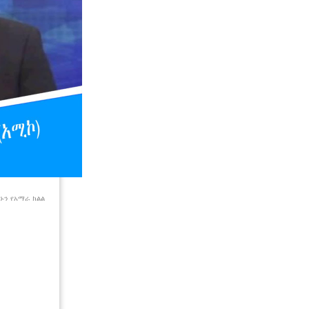
ኑን የአማራ ክልል