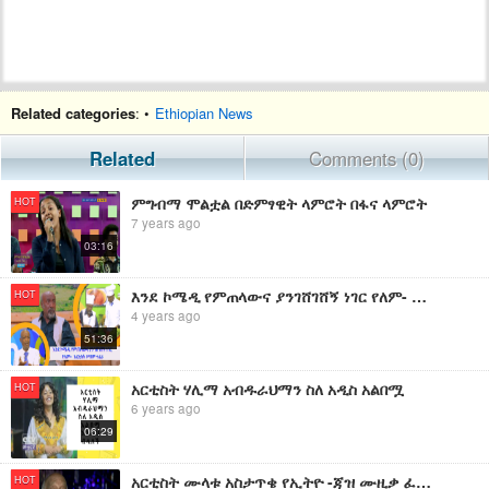
Related categories
: •
Ethiopian News
Related
Comments (0)
ምግብማ ሞልቷል በድምፃዊት ላምሮት በፋና ላምሮት
HOT
7 years ago
03:16
እንደ ኮሜዲ የምጠላውና ያንገሸገሸኝ ነገር የለም- አርቲስት ሥዩም ተፈራ
HOT
4 years ago
51:36
አርቲስት ሃሊማ አብዱራህማን ስለ አዲስ አልበሟ
HOT
6 years ago
06:29
አርቲስት ሙላቱ አስታጥቄ የኢትዮ -ጃዝ ሙዚቃ ፈጣሪ | EBC
HOT