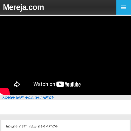
Mereja.com
አርቲስት ስዩም ተፈራ በፋና ላምሮት
አርቲስት ስዩም ተፈራ በፋና ላምሮት