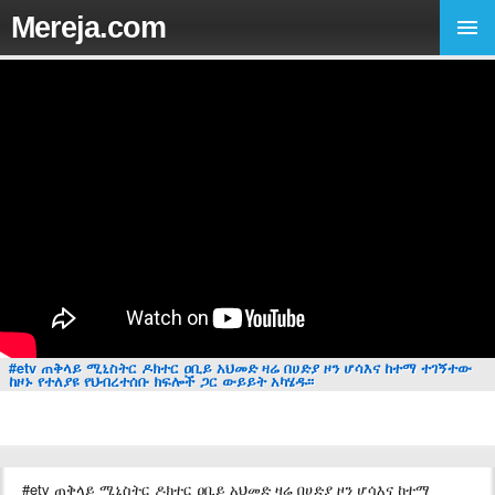
Mereja.com
#etv ጠቅላይ ሚኒስትር ዶክተር ዐቢይ አህመድ ዛሬ በሀድያ ዞን ሆሳእና ከተማ ተገኝተው
ከዞኑ የተለያዩ የህብረተሰቡ ክፍሎች ጋር ውይይት አካሄዱ፡፡
#etv ጠቅላይ ሚኒስትር ዶክተር ዐቢይ አህመድ ዛሬ በሀድያ ዞን ሆሳእና ከተማ