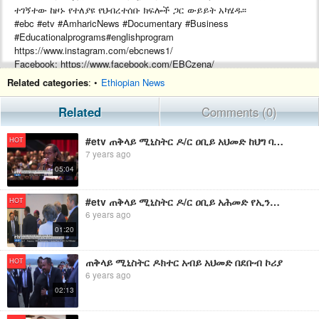
ተገኝተው ከዞኑ የተለያዩ የህብረተሰቡ ክፍሎች ጋር ውይይት አካሄዱ፡፡
#ebc #etv #AmharicNews #Documentary #Business
#Educationalprograms#englishprogram
https://www.instagram.com/ebcnews1/
Facebook: https://www.facebook.com/EBCzena/
About us: https://www.ebc.et
Related categories
: •
Ethiopian News
Related
Comments (0)
#EBC
#EthiopianBroadcastingCorporation
#etv ጠቅላይ ሚኒስትር ዶ/ር ዐቢይ አህመድ ከህግ ባለሙያዎች ጋር ውይይት አካሄዱ፡፡
HOT
7 years ago
05:04
#etv ጠቅላይ ሚኒስትር ዶ/ር ዐቢይ አሕመድ የኢንቬስትመንት ዕድሎችን ለማስፋት ያለመ ውይይት ከተለያዩ የልማት አጋሮች ጋር አካሄዱ፡፡
HOT
6 years ago
01:20
ጠቅላይ ሚኒስትር ዶክተር አብይ አህመድ በደቡብ ኮሪያ
HOT
6 years ago
02:13