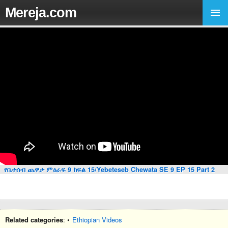
Mereja.com
የቤተሰብ ጨዋታ ምዕራፍ 9 ክፍል 15/Yebeteseb Chewata SE 9 EP 15 Part 2
Related categories
: •
Ethiopian Videos