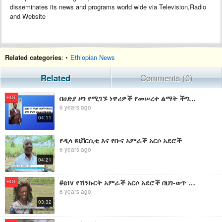
disseminates its news and programs world wide via Television,Radio
and Website
Related categories
: •
Ethiopian News
Related
Comments (0)
በሀድያ ዞን የሚገኙ ነዋሪዎች የመሠረተ ልማት ችግሮች እንዲፈቱላቸው ጥያቄ አቀረቡ፡፡ | EBC
HOT
6 years ago
04:11
የዲላ ዩኒቨርሲቲ እና የቡና አምራች አርሶ አደሮች
6 years ago
04:21
#etv የሽንኩርት አምራች አርሶ አደሮች በህገ-ወጥ ደላሎችና ነጋዴዎች ምክንያት የልፋታቸውን ያህል ተጠቃሚ መሆን እንዳልቻሉ ተናገሩ፡፡
HOT
6 years ago
03:32