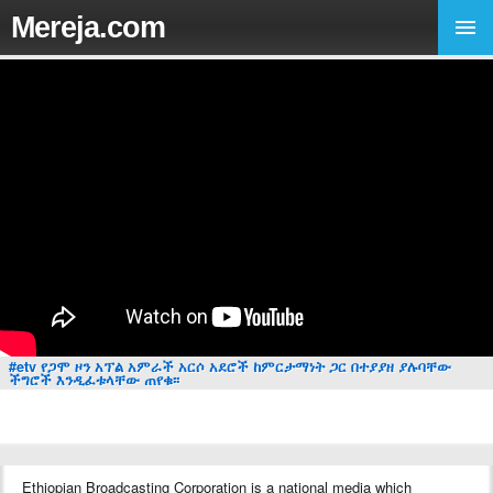
Mereja.com
#etv የጋሞ ዞን አፕል አምራች አርሶ አደሮች ከምርታማነት ጋር በተያያዘ ያሉባቸው
ችግሮች እንዲፈቱላቸው ጠየቁ፡፡
Ethiopian Broadcasting Corporation is a national media which