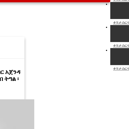
ቀጥታ ስርጭ
ቀጥታ ስርጭ
ቀጥታ ስርጭ
ር አጀንዳ
 ትግል ፡