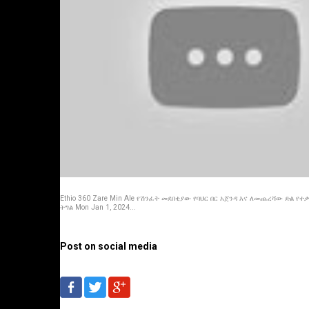
Ethio 360 Zare Min Ale የሽንፈት መደበቂያው የባህር በር አጀንዳ እና ለመጨረሻው ድል የ
ትግል Mon Jan 1, 2024...
Post on social media