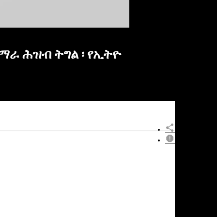
ማራ ሕዝብ ትግል ፡ የኢትዮ