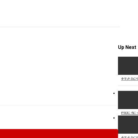
video
Specify
Reason
Up Next
Cancel
Report th
ቀጥታ ስርጭ
የባህር ዳር 
ቀጥታ ስርጭ