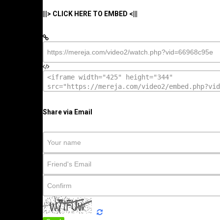
|||> CLICK HERE TO EMBED <|||
Share via Email