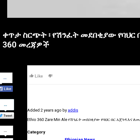
ቀጥታ ስርጭት ፡ የሽንፈት መደበቂያው የባህር 
360 መረጃዎች
Share
Like
on
Facebook
Share
on
Added
2 years ago
by
addis
Twitter
Ethio 360 Zare Min Ale የሽንፈት መደበቂያው የባህር በር አጀንዳ እና
Share
Category
on
Google+
Ethiopian News