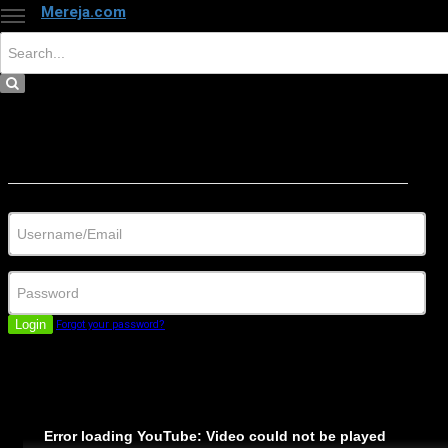
Mereja.com
×
Close
Sign in
Username/Email
Password
Login
Forgot your password?
Error loading YouTube: Video could not be played