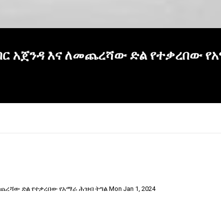
በር አጀንዳ እና ለመጨረሻው ድል የተቃረበው የአ
 ለመጨረሻው ድል የተቃረበው የአማራ ሕዝብ ትግል Mon Jan 1, 2024
×
Report
this