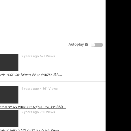
Autoplay
2 years ago
627 Views
is video
ት ፡ ፍርስርሱ እየወጣ ያለው የብርሃኑ ጁላ...
4 years ago
4,661 Views
ተቃውሞ እና የባህር በር አጀንዳ - የኢትዮ 360...
2 years ago
780 Views
ት ፡ ስልጣኑን ለማራዘም አፈሳ ላይ ያለው...