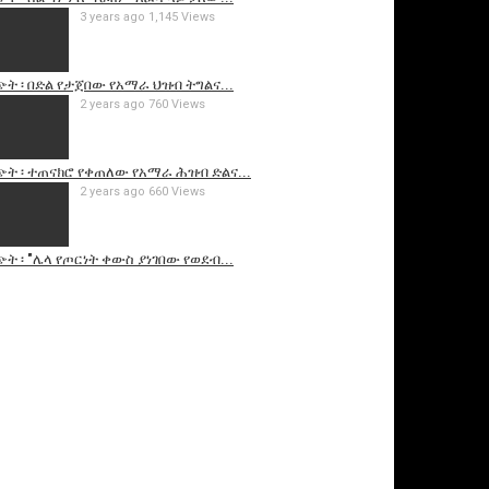
3 years ago
1,145 Views
ት ፡ በድል የታጀበው የአማራ ህዝብ ትግልና...
2 years ago
760 Views
ት ፡ ተጠናክሮ የቀጠለው የአማራ ሕዝብ ድልና...
2 years ago
660 Views
ት ፡ "ሌላ የጦርነት ቀውስ ያነገበው የወደብ...