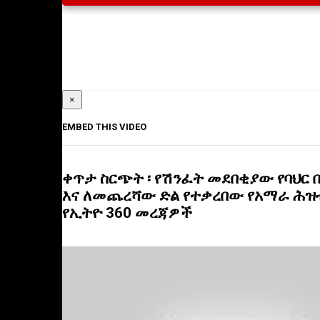
×
EMBED THIS VIDEO
ቀጥታ ስርጭት ፡ የሽንፈት መደበቂያው የባህር በ
እና ለመጨረሻው ድል የተቃረበው የአማራ ሕዝብ
የኢትዮ 360 መረጃዎች