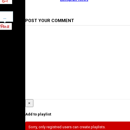
Pinterest
POST YOUR COMMENT
×
Add to playlist
Sorry, only registred users can create playlists.