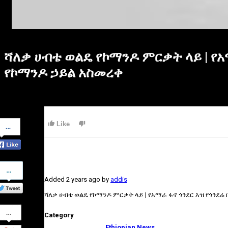
ሻለቃ ሀብቴ ወልዴ የኮማንዶ ምርቃት ላይ | የአ
የኮማንዶ ኃይል አስመረቀ
Share
Like
on
Facebook
Share
on
Added
2 years ago
by
addis
Twitter
ሻለቃ ሀብቴ ወልዴ የኮማንዶ ምርቃት ላይ | የአማራ ፋኖ ጎንደር እዝ የጎንደሬ
Share
Category
on
Google+
Ethiopian News