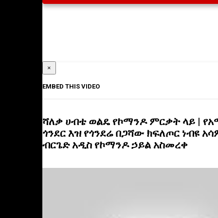
×
EMBED THIS VIDEO
ሻለቃ ሀብቴ ወልዴ የኮማንዶ ምርቃት ላይ | የ
ጎንደር እዝ የጎንደሬ በጋሻው ክፍለጦር ነብዩ አ
ብርጌድ አዲስ የኮማንዶ ኃይል አስመረቀ