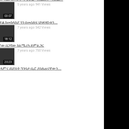
5 years ago
941 Views
03:07
ይል ከመከላከያ ጎን በመሰለፍ ህዝባዊነቱን...
7 years ago
542 Views
18:12
ው በጋሻው ከአሜሪካ ድምፅ ጋር
7 years ago
750 Views
20:23
ሰላምና ደህንነት ግንባታ ቢሮ ያሰለጠናቸውን...