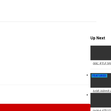
video
Specify
Reason
Up Next
Cancel
Report th
ሰበር ቀጥታ ከ
FEATURED
አብይ አህመድ 
በብላቴ የሚገኘ