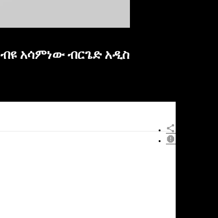
 ነብዩ አሳምነው ብርጌድ አዲስ