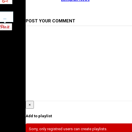
Pinterest
POST YOUR COMMENT
×
Add to playlist
Sorry, only registred users can create playlists.