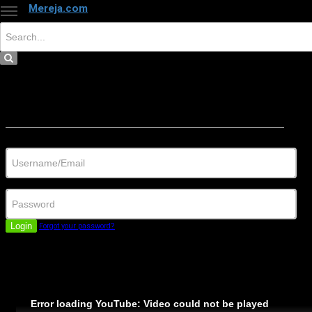
Mereja.com
×
Close
Sign in
Username/Email
Password
Login
Forgot your password?
Error loading YouTube: Video could not be played