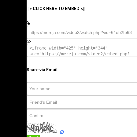
|||> CLICK HERE TO EMBED <|||
Share via Email