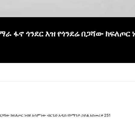
ማራ ፋኖ ጎንደር እዝ የጎንደሬ በጋሻው ክፍለጦር
 በጋሻው ክፍለጦር ነብዩ አሳምነው ብርጌድ አዲስ የኮማንዶ ኃይል አስመረቀ 251
×
Report
this