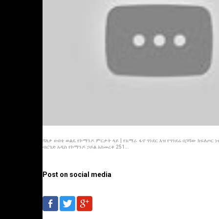
ሻለቃ ሀብቴ ወልዴ የኮማንዶ ምርቃት ላይ | የአማራ ፋኖ ጎንደር እዝ የጎንደሬ በጋሻው ክፍለጦር 
ብርጌድ አዲስ የኮማንዶ ኃይል አስመረቀ 251...
Post on social media