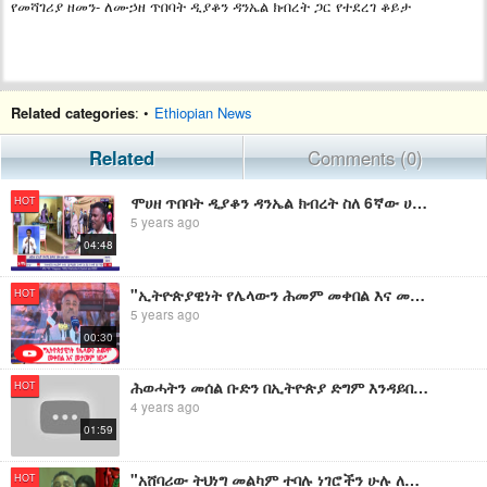
የመሻገሪያ ዘመን- ለሙኃዘ ጥበባት ዲያቆን ዳንኤል ክብረት ጋር የተደረገ ቆይታ
Related categories
: •
Ethiopian News
Related
Comments (0)
ሞሀዘ ጥበባት ዲያቆን ዳንኤል ክብረት ስለ 6ኛው ሀገራዊ ምርጫ የሰጡት አስተያየት
HOT
5 years ago
04:48
"ኢትዮጵያዊነት የሌላውን ሕመም መቀበል እና መታመም ነው" ሙአዘ ጥበባት ዲያቆን ዳንኤል ክብረት
HOT
5 years ago
00:30
ሕወሓትን መሰል ቡድን በኢትዮጵያ ድግም እንዳይበቅል መስራት ይገባል - ሙሐዘ ጥበባት ዲያቆን ዳንኤል ክብረት
HOT
4 years ago
01:59
"አሸባሪው ትህነግ መልካም ተባሉ ነገሮችን ሁሉ ለማጥፋት የተነሳ ኀይል ነው።" ሙሐዘ ጥበባት ዲያቆን ዳንኤል ክብረት
HOT