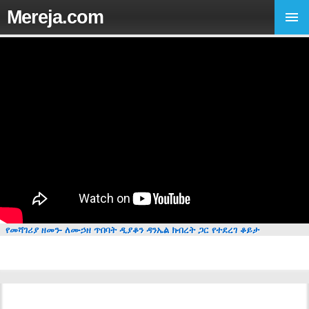
Mereja.com
የመሻገሪያ ዘመን- ለሙኃዘ ጥበባት ዲያቆን ዳንኤል ክብረት ጋር የተደረገ ቆይታ