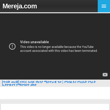
Mereja.com
[ጥብቅ መረጃ] የዶ/ር አብይ የኬንያ ሚስጥራዊ ጉዞ | የግብፅ እና የጎረቤት ሃገራት
ኢትዮጵያን የማበጣበጥ ዕቅድ