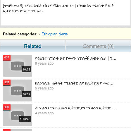
[ጥብቅ መረጃ] የዶ/ር አብይ የኬንያ ሚስጥራዊ ጉዞ | የግብፅ እና የጎረቤት ሃገራት
ኢትዮጵያን የማበጣበጥ ዕቅድ
Related categories
: •
Ethiopian News
Related
Comments (0)
የጎረቤት ሃገራት እና የውጭ ሃዮሎች ድብቅ ሴራ | ግብፅ እና ሱዳንን የሚያስታጥቁ ሃገራት ሚስጥር | እስከ ቀራኒዮ አብራን የምትሆነው ኤርትራ ናት
HOT
5 years ago
40:33
በእንግሊዝ ጠቅላት ሚኒስትር እና በኢትዮጵያ መሪዎች መካከል የተደረገው ሚስጥራዊ ደብዳቤ አፈትልኮ ወጣ | የ አራቱ ሃገራት ሚስጥራዊ ሴራ ሲጋለጥ
HOT
5 years ago
36:34
አማራን በማተራመስ ኢትዮጵያን ማፍረስ ኢትዮጵያን የማፈራረስ ተልዕኮ ይዘው የሚንቀሳቀሱ ሃገራት እና የአሜሪካ ስውር ደባ
HOT
4 years ago
1:10:45