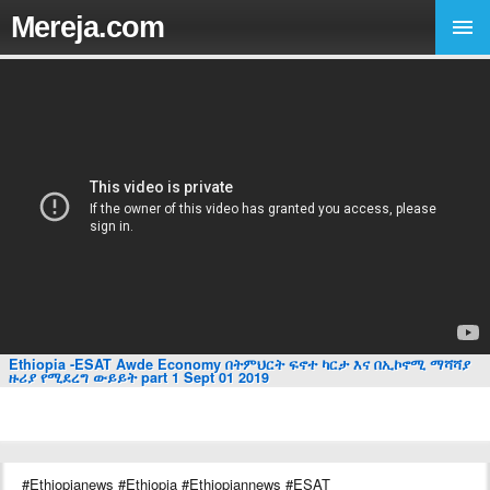
Mereja.com
Ethiopia -ESAT Awde Economy በትምህርት ፍኖተ ካርታ እና በኢኮኖሚ ማሻሻያ
ዙሪያ የሚደረግ ውይይት part 1 Sept 01 2019
#Ethiopianews #Ethiopia #Ethiopiannews #ESAT