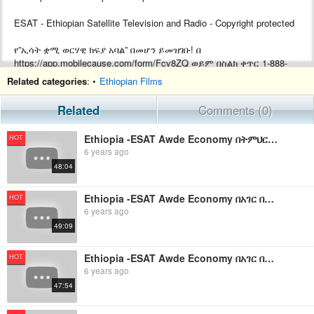
ESAT - Ethiopian Satellite Television and Radio - Copyright protected
የ”ኢሳት ቋሚ ወርሃዊ ክፍያ አባል” በመሆን ይመዝገቡ! በ
https://app.mobilecause.com/form/Fcv8ZQ ወይም በስልክ ቀጥር ‎‎1-888-
772-3728 ext 4 ይመዝገቡ!
Related categories
: •
Ethiopian Films
Support ESAT by becoming a Monthly subscriber by visiting
Related
Comments (0)
https://app.mobilecause.com/form/Fcv8ZQ or by calling ‎‎1-888-772-
3728 ext 4.
Ethiopia -ESAT Awde Economy በትምህርት ፍኖተ ካርታ እና በኢኮኖሚ ማሻሻያ ዙሪያ የሚደረግ ውይይት Part 2 Sept 2019
HOT
6 years ago
48:04
Ethiopia -ESAT Awde Economy በአገር በቀል ኢኮኖሚ ማሻሻያ እና ተዛማች ጉዳዮች ዙሪያ የተደረገ ውይይት Part 2 Sun 22 Sept 2019
HOT
6 years ago
49:09
Ethiopia -ESAT Awde Economy በአገር በቀል ኢኮኖሚ ማሻሻያ እና ተዛማች ጉዳዮች ዙሪያ የተደረገ ውይይት Part 1 Sun 15 Sept 2019
HOT
6 years ago
47:54