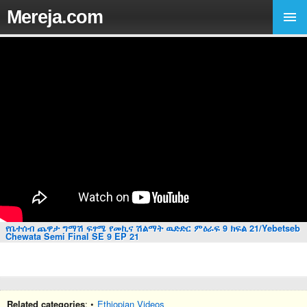
Mereja.com
የቤተሰብ ጨዋታ ግማሽ ፍፃሜ የመኪና ሽልማት ዉድድር ምዕራፍ 9 ክፍል 21/Yebetseb
Chewata Semi Final SE 9 EP 21
Related categories
: •
Ethiopian Videos