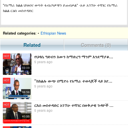
"የአማራ ክልል ህዝብና ወጣት ፋብሪካዎቹን ይጠብቃል" -አቶ አገኘሁ ተሻገር የአማራ
ክልል ርዕሰ መስተዳድር
Related categories
: •
Ethiopian News
Related
Comments (0)
የህዳሴ ግድብን እውን ከማድረግ ማንም እንደማያቆማቸው የአማራ ክልል ርዕሠ መስተዳድር አገኘሁ ተሻገር ተናገሩ |
HOT
5 years ago
03:09
"ከክልሉ ውጭ በሚኖሩ የአማራ ተወላጆች ላይ እየደረሰ ያለውን ግፍና በደል ለማስቆም በትብብር መስራት ይገባል።" ርዕሰ መስተዳድር አቶ አገኘሁ ተሻገር
HOT
5 years ago
06:56
ርእሰ መስተዳድር አገኘሁ ተሻገር በወቅታዊ ጉዳዮች ላይ የሰጡት መግለጫ
HOT
5 years ago
40:55