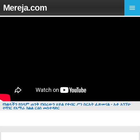
Mereja.com
የክልላችን የሰላም ጠንቅ የነበረውን ሀይል የቀብር ሥነ ስርአት ፈጽመናል - አቶ አገኘሁ
ተሻገር የአማራ ክልል ርዕሰ መስተዳድር