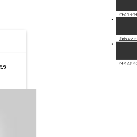
የጉራጌ ትንቅ
#etv ሁለተ
የፋኖ ልዩ ት
ዴን