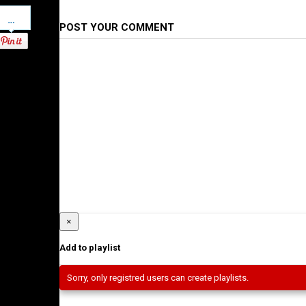
Pinterest
POST YOUR COMMENT
×
Add to playlist
Sorry, only registred users can create playlists.