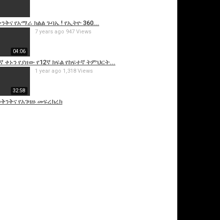
ንቅና የአማራ ክልል ጉባኤ ! የኢትዮ 360...
7 years ago
947 Views
04:06
ኛ ቀኑን የያዘው የ12ኛ ክፍል የከፍተኛ ትምህርት...
1 year ago
1,318 Views
32:58
ንቅንቅና የአገዛዙ መፍረክረክ