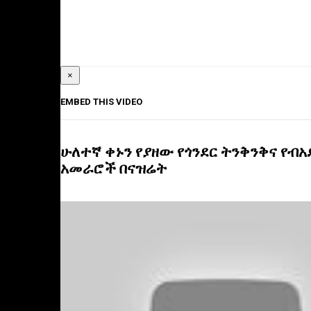
×
EMBED THIS VIDEO
ሁለተኛ ቀኑን የያዘው የጎንደር ትንቅንቅና የብአ
አመራሮች በናዝሬት