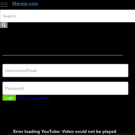
Mereja.com
×
Close
Sign in
Username/Email
Password
Login
Forgot your password?
Error loading YouTube: Video could not be played