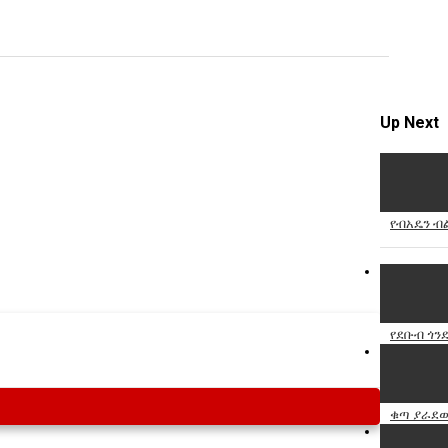
Specify
Reason
Up Next
Cancel
Report th
የብአዴን ብ
የደቡብ ጎንደ
ቁጣ ያራደው