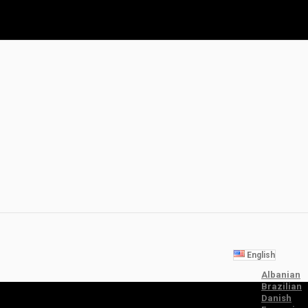
English
Albanian
Brazilian
Danish