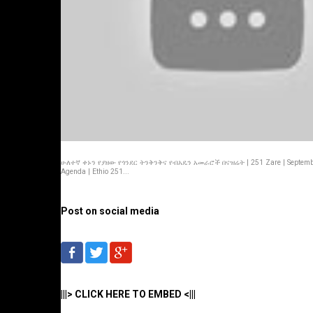
ሁለተኛ ቀኑን የያዘው የጎንደር ትንቅንቅና የብአዴን አመራሮች በናዝሬት | 251 Zare | Septembe
Agenda | Ethio 251...
Post on social media
|||> CLICK HERE TO EMBED <|||