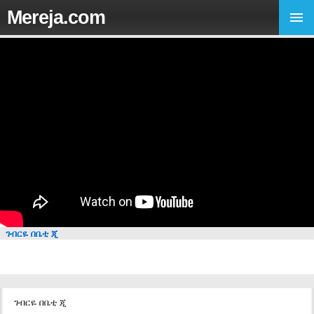
Mereja.com
ገብርዬ በቤቲ ጂ
ገብርዬ በቤቲ ጂ