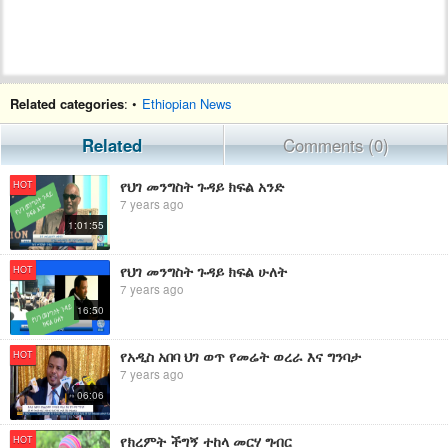
Related categories
: •
Ethiopian News
Related
Comments (0)
የህገ መንግስት ጉዳይ ክፍል አንድ
HOT
7 years ago
1:01:55
የህገ መንግስት ጉዳይ ክፍል ሁለት
HOT
7 years ago
16:50
የአዲስ አበባ ህገ ወጥ የመሬት ወረራ እና ግንባታ
HOT
7 years ago
06:06
የክረምት ችግኝ ተከላ መርሃ ግብር
HOT