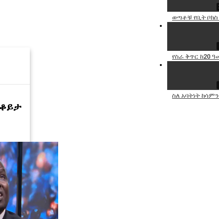
ወጣቶቹ የቢት ቦክስ
የስራ ቅጥር ከ20 ዓመ
ስለ አባትነት ከሳምን
 ቆይታ