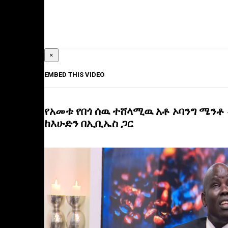
×
EMBED THIS VIDEO
የአመቱ የበጎ ሰዉ ተሸላሚዉ አቶ ኦባንግ ሜንቶ
ከእሁድን በኢቢኤስ ጋር