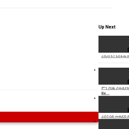
Specify
Reason
Up Next
Cancel
ራኬብ እና አስፋዉ በ
Report th
ምን ያህል ታዉቂያለ
Be...
ራስን ስለ መዉደድ 