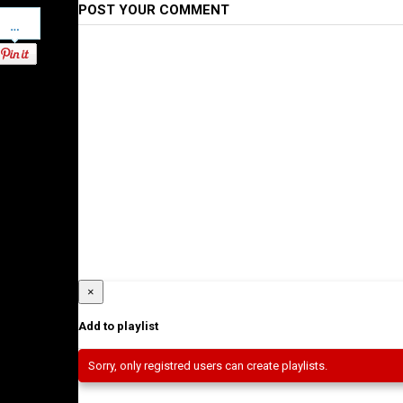
POST YOUR COMMENT
Pinterest
×
Add to playlist
Sorry, only registred users can create playlists.