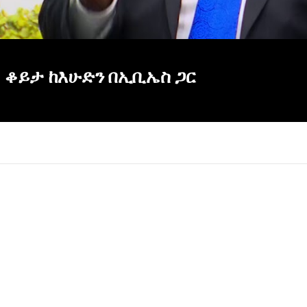
 ቆይታ ከእሁድን በኢቢኤስ ጋር
×
Report
this
video