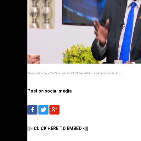
የአመቱ የበጎ ሰዉ ተሸላሚዉ አቶ ኦባንግ ሜንቶ ቆይታ ከእሁድን በኢቢኤስ ጋር...
Post on social media
|||> CLICK HERE TO EMBED <|||