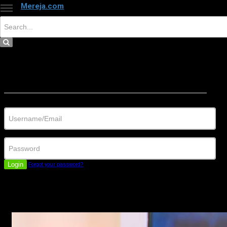
Mereja.com
×
Close
Sign in
Username/Email
Password
Login
Forgot your password?