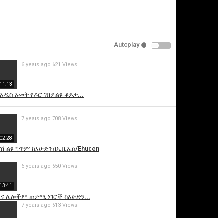
Autoplay
6 years ago
621 Views
11:13
አዲስ አመት የዶሮ ገበያ ልዩ ቆይታ...
is video
7 years ago
708 Views
02:28
ሽ ልዩ ግጥም ከእሁድን በኢቢኤስ/Ehuden
6 years ago
550 Views
13:41
እና ሌሎችም ጠቃሚ ነገሮች ከእሁድን...
7 years ago
513 Views