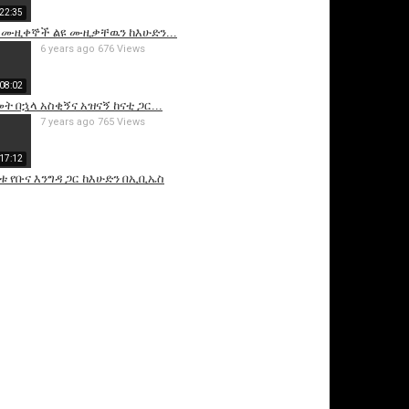
22:35
 ሙዚቀኞች ልዩ ሙዚቃቸዉን ከእሁድን...
6 years ago
676 Views
08:02
ት በኋላ አስቂኝና አዝናኝ ከናቲ ጋር...
7 years ago
765 Views
17:12
ቱ የቡና እንግዳ ጋር ከእሁድን በኢቢኤስ