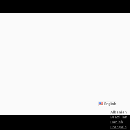
English
Albanian
Brazilian
Danish
Français