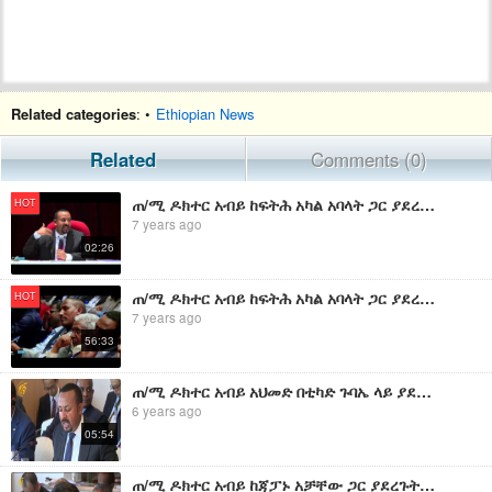
Related categories
: •
Ethiopian News
Related
Comments (0)
ጠ/ሚ ዶክተር አብይ ከፍትሕ አካል አባላት ጋር ያደረጉት ውይይት - ክፍል 2
HOT
7 years ago
02:26
ጠ/ሚ ዶክተር አብይ ከፍትሕ አካል አባላት ጋር ያደረጉት ውይይት - ክፍል 1
HOT
7 years ago
56:33
ጠ/ሚ ዶክተር አብይ አህመድ በቲካድ ጉባኤ ላይ ያደረጉት ንግግር
6 years ago
05:54
ጠ/ሚ ዶክተር አብይ ከጃፓኑ አቻቸው ጋር ያደረጉት ውይይት