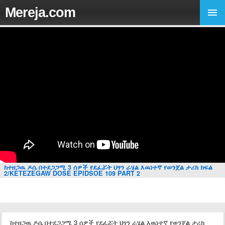
Mereja.com
ከተዘጋዉ ዶሴ በተደጋጋሚ 3 ሰዎች የደፈሯት ህፃን ራሄል እዉነተኛ የወንጀል ታሪክ ክፍል
2/KETEZEGAW DOSE EPIDSOE 109 PART 2
ከተዘጋዉ ዶሴ በተደጋጋሚ 3 ሰዎች የደፈሯት ህፃን ራሄል እዉነተኛ የወንጀል ታሪክ