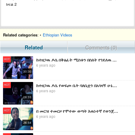
ክፍል 2
Related categories
: •
Ethiopian Videos
Related
Comments (0)
ከተዘጋዉ ዶሴ በቅፅፈት ሚስቱን በስለት የገደለዉ ጨካኝ አባወራ እዉነተኛ አሳዛኝ የወንጀል ታሪክ /KETEZEGAW DOSE EPISODE 112
HOT
6 years ago
30:30
ከተዘጋዉ ዶሴ የወፍጮ ቤት ባለቤቷን በአሳዛኝ ሁኔታ ነብስ ያጠፉት ክፉ ወጣቶች እዉነተኛ ታሪክ/KETEZEGAW DOSE EPISODE 116 PART 01
HOT
6 years ago
28:33
በ መርዝ ተመርዞ የሞተው ወጣት እዉነተኛ የወንጀል ታሪክ ከተዘጋው ዶሴ/KETEZEGAW DOSE EPISODE 118 PART 01
HOT
6 years ago
26:54