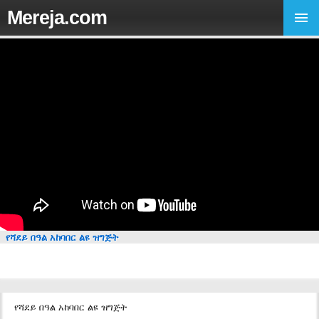
Mereja.com
የሻደይ በዓል አከባበር ልዩ ዝግጅት
የሻደይ በዓል አከባበር ልዩ ዝግጅት