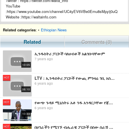
Twitter : https://twitter.com/walta_info
YouTube
:https://www.youtube.com/channel/UC4yEV6VBe0Emu8sMpyij0uQ
Website :https://waltainfo.com
#WaltaTV
Related categories
: •
Ethiopian News
Related
Comments (0)
ኢንዱስትሪ ፓርኮች ባለሀብቶች አልገቡባቸውም
7 years ago
10:05
LTV : ኢንዱስትሪ ፓርኮች የውጪ ምንዛሬ ገቢ አስገኙ
HOT
6 years ago
06:10
የውጭ ጉዳይ ሚኒስትሩ አቶ ገዱ አንዳርጋቸው የጃፓን ባለሀብቶች በኢትዮጵያ ኢንዱስትሪ ፓርኮች ላይ ኢንቨስት እንዲያደርጉ ጠየቁ።
HOT
6 years ago
10:33
በሀገራችን የሚገኙ ብሔራዊ ፓርኮች በሰው ሰራሽ አደጋ ምክንያት እየተራቆቱ ነው፡፡ ኢቢኤስ አዲስ ነገር EBS What's New July 18, 2011
HOT