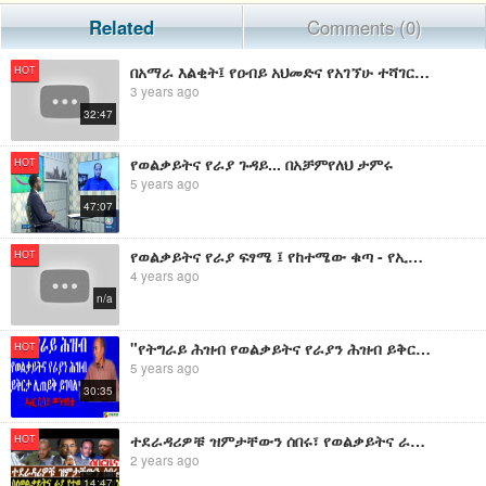
Related
Comments (0)
በአማራ እልቂት፤ የዐብይ አህመድና የአገኘሁ ተሻገር ጭካኔ
HOT
3 years ago
32:47
የወልቃይትና የራያ ጉዳይ... በአቻምየለህ ታምሩ
HOT
5 years ago
47:07
የወልቃይትና የራያ ፍፃሜ ፤ የከተሜው ቁጣ - የኢትዮ 360 መረጃዎችና ትንታኔ
HOT
4 years ago
n/a
"የትግራይ ሕዝብ የወልቃይትና የራያን ሕዝብ ይቅርታ ሊጠይቅ ይገባል" - ዶ/ር ሲሳይ መንግስቴ
HOT
5 years ago
30:35
ተደራዳሪዎቹ ዝምታቸውን ሰበሩ፣ የወልቃይትና ራያ ስምምነት ይፋ ሆነ፣ "ህወሓት ወልቃይትና ራያን አልጠየቀም"
HOT
2 years ago
14:47