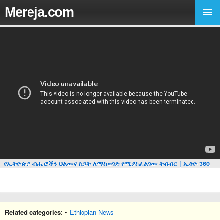
Mereja.com
የኢትዮጵያ ብሔሮችን ህልውና ስጋት ለማስወገድ የሚያስፈልገው ትብብር | ኢትዮ 360
Related categories
: •
Ethiopian News