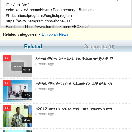
ምን ይመስላሉ?
#ebc #etv #AmharicNews #Documentary #Business
#Educationalprograms#englishprogram
https://www.instagram.com/ebcnews1/
Facebook: https://www.facebook.com/EBCzena/
About us: https://www.ebc.et
Related categories
: •
Ethiopian News
Related
Comments (0)
#EBC
#EthiopianBroadcastingCorporation
ለቀጣዩ ምርጫ እየተደረጉ ያሉ ቅድመ ዝግጅቶች ምን ይመስላሉ
HOT
6 years ago
49:41
ጠቅላይ ሚኒስትር ዐቢይ አሕመድ በኢሬቻ በዓል አከባበር ዙሪያ ከአባ ገዳዎችና የሀገር ሽማግሌዎች ጋር መከሩ፡፡ | EBC
HOT
6 years ago
01:17
ከ2012 መግቢያ አንሰቶ የተከናወኑ ህዝባዊና ሃይማኖታዊ በዓላት በሰላማዊ ሁኔታ ተከብረዋል- የፌዴራል ፖሊስ
HOT
6 years ago
04:47