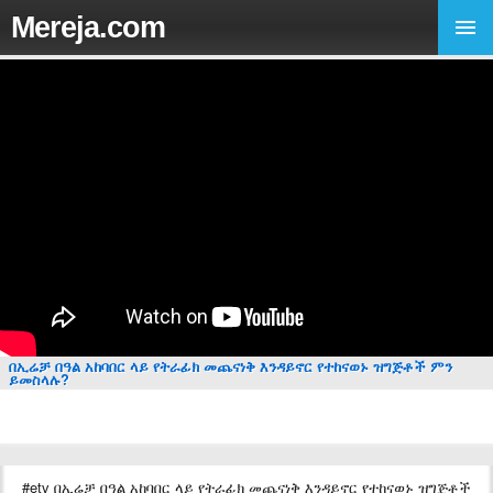
Mereja.com
በኢሬቻ በዓል አከባበር ላይ የትራፊክ መጨናነቅ እንዳይኖር የተከናወኑ ዝግጅቶች ምን
ይመስላሉ?
#etv በኢሬቻ በዓል አከባበር ላይ የትራፊክ መጨናነቅ እንዳይኖር የተከናወኑ ዝግጅቶች