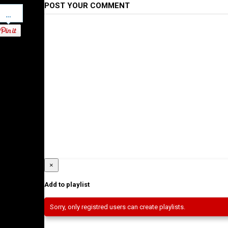
POST YOUR COMMENT
Pinterest
×
Add to playlist
Sorry, only registred users can create playlists.