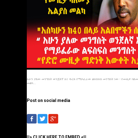
አሁን ያለው መንግስት ወንጀለኛ እና ዱርዬ የማይፈራው ልፍስፍስ መንግስት ነው - የሙዚቃ ባለ
መልካ...
Post on social media
|||> CLICK HERE TO EMBED <|||