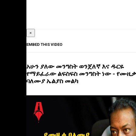
×
EMBED THIS VIDEO
አሁን ያለው መንግስት ወንጀለኛ እና ዱርዬ
የማይፈራው ልፍስፍስ መንግስት ነው - የሙዚ
ባለሙያ ኤልያስ መልካ