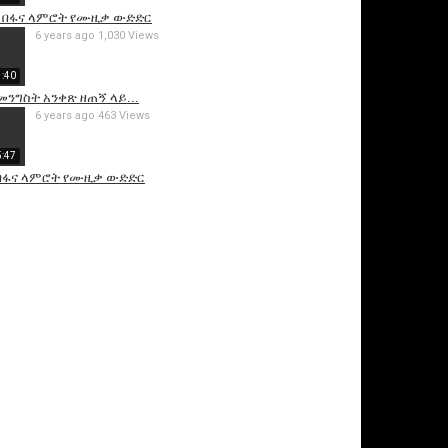
 በፋና ላምሮት የሙዚቃ ውድድር
6 years ago
1,030 Views
1:40
መንግስት አንቀጽ ዘጠኝ ላይ...
6 years ago
463 Views
5:47
በፋና ላምሮት የሙዚቃ ውድድር