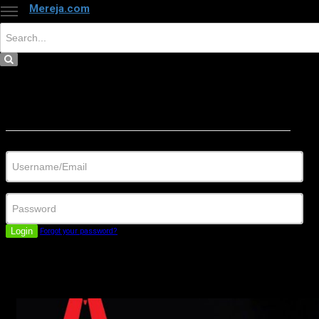
Mereja.com
×
Close
Sign in
Username/Email
Password
Login
Forgot your password?