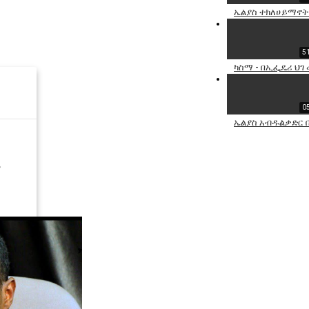
ኤልያስ ተክለሀይማኖት
5
ካስማ - በኢፌዴሪ ህገ 
0
ኤልያስ አብዱልቃድር 
ቃ