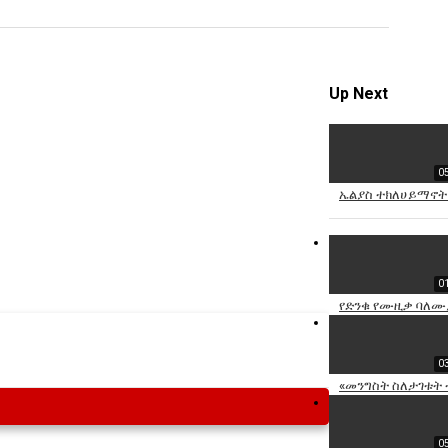
Specify
Reason
Up Next
0
Cancel
ኤልያስ ተክለሀይማኖት
Report th
0
የድንቁ የሙዚቃ ባለሙያ
0
«መንግስት ስለታገቱት 
0