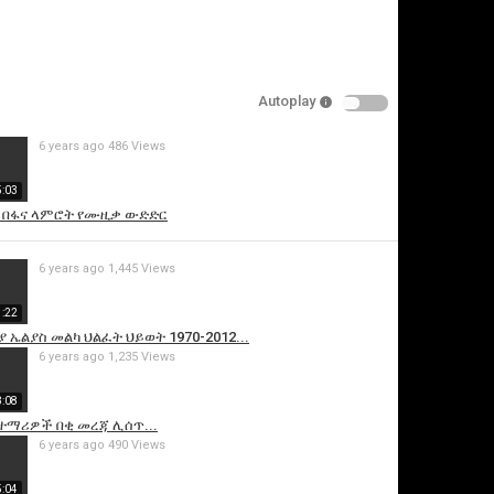
Autoplay
6 years ago
486 Views
5:03
 በፋና ላምሮት የሙዚቃ ውድድር
is video
6 years ago
1,445 Views
1:22
 ኤልያስ መልካ ህልፈት ህይወት 1970-2012...
6 years ago
1,235 Views
3:08
ተማሪዎች በቂ መረጃ ሊሰጥ...
6 years ago
490 Views
5:04