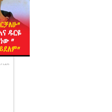
ሙያ ኤልያስ