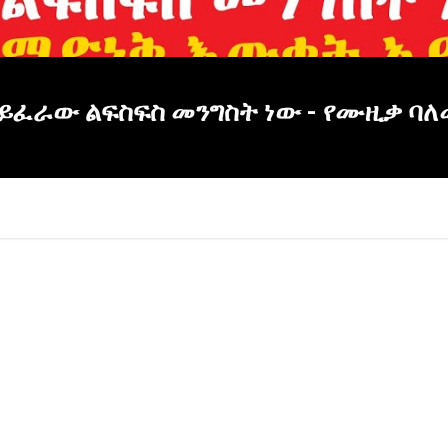
ማይፈራው ልፍስፍስ መንግስት ነው - የሙዚቃ ባ
×
Report
this
video