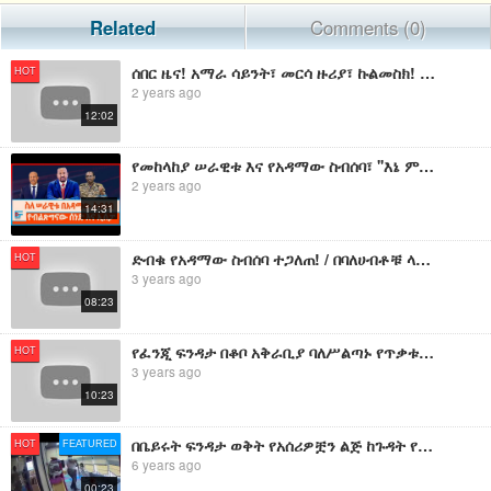
Related
Comments (0)
ሰበር ዜና! አማራ ሳይንት፣ መርሳ ዙሪያ፣ ኩልመስክ! = የቦንብ ናዳ ወርዶበታል!
HOT
2 years ago
12:02
የመከላከያ ሠራዊቱ እና የአዳማው ስብሰባ፣ ''እኔ ምንዳ ሌላው እዳ ነው'' ብልጽግና
2 years ago
14:31
ድብቁ የአዳማው ስብሰባ ተጋለጠ! / በባለሀብቶቹ ላይ ምን ታቅዷል?
HOT
3 years ago
08:23
የፈንጂ ፍንዳታ በቆቦ አቅራቢያ ባለሥልጣኑ የጥቃቱ ሰለባ ሆነዋል
HOT
3 years ago
10:23
በቤይሩት ፍንዳታ ወቅት የአሰሪዎቿን ልጅ ከጉዳት የታደገቸው ኢትዮጵያዊት ሰራተኛ
HOT
FEATURED
6 years ago
00:23