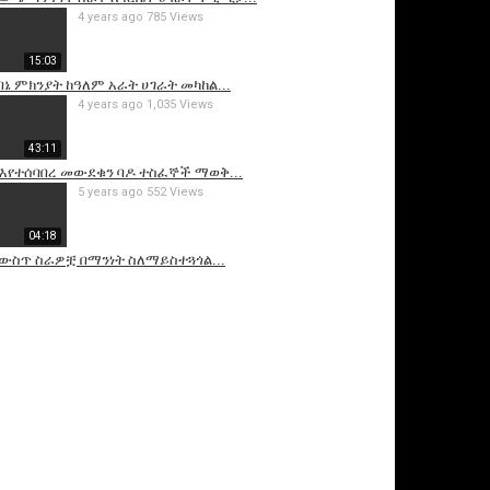
4 years ago
785 Views
15:03
በኔ ምክንያት ከዓለም አራት ሀገራት መካከል...
4 years ago
1,035 Views
43:11
እየተሰባበረ መውደቁን ባዶ ተስፈኞች ማወቅ...
5 years ago
552 Views
04:18
ውስጥ ስራዎቿ በማንነት ስለማይስተጓጎል...