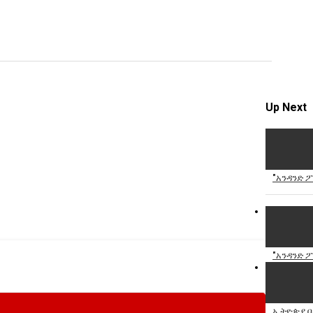
video
Specify
Reason
Up Next
Cancel
Report th
"አንዳንድ 
"አንዳንድ 
ኢትዮጵያ በ