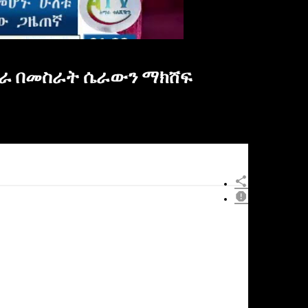
ጋራ በመስራት ሴራውን ማክሸፍ