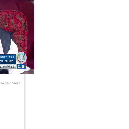
ራ በመስራት ሴራውን