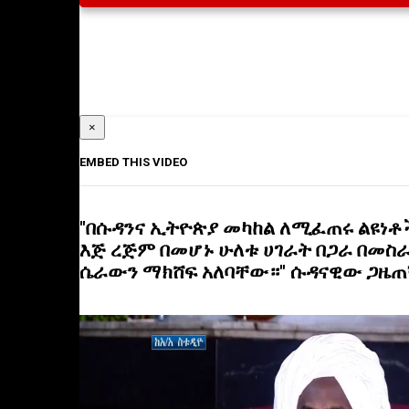
×
EMBED THIS VIDEO
"በሱዳንና ኢትዮጵያ መካከል ለሚፈጠሩ ልዩነቶ
እጅ ረጅም በመሆኑ ሁለቱ ሀገራት በጋራ በመስ
ሴራውን ማክሸፍ አለባቸው።" ሱዳናዊው ጋዜጠ