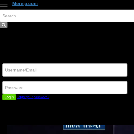
Mereja.com
×
Close
Sign in
Username/Email
Password
Login
Forgot your password?