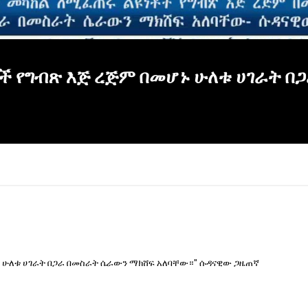
ች የግብጽ እጅ ረጅም በመሆኑ ሁለቱ ሀገራት በ
ኑ ሁለቱ ሀገራት በጋራ በመስራት ሴራውን ማክሸፍ አለባቸው።" ሱዳናዊው ጋዜጠኛ
×
Report
this