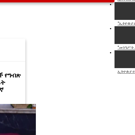
“ኢትዮጵያ 
"መንግሥት 
ኢትዮጵያ የ
ች የግብጽ
ራት
ኛ