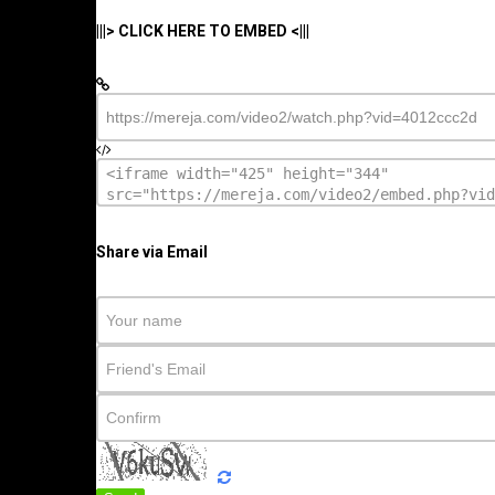
|||> CLICK HERE TO EMBED <|||
Share via Email