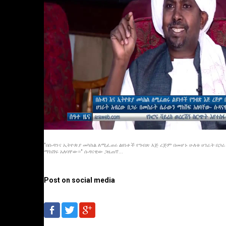
"በሱዳንና ኢትዮጵያ መካከል ለሚፈጠሩ ልዩነቶች የግብጽ እጅ ረጅም በመሆኑ ሁለቱ ሀገራት በጋ
ማክሸፍ አለባቸው።" ሱዳናዊው ጋዜጠኛ...
Post on social media