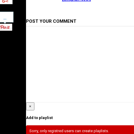
Pinterest
POST YOUR COMMENT
×
Add to playlist
Sorry, only registred users can create playlists.