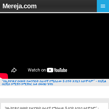
Mereja.com
“በኢትዮጵያ በብዛት የመንግስት ሰራተኛ የሚሰራው 5 ሰዓት እንኳን አይሞላም” - የሲቪል
ሰርቪስ ኮሚሽን ኮሚሽነር አቶ በዛብህ ገ/የስ
“በኢትዮጵያ በብዛት የመንግስት ሰራተኛ የሚሰራው 5 ሰዓት እንኳን አይሞላም” -