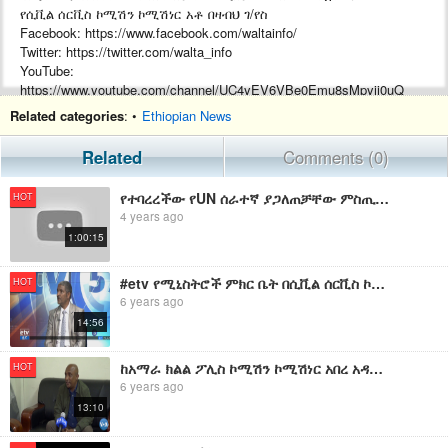
የሲቪል ሰርቪስ ኮሚሽን ኮሚሽነር አቶ በዛብህ ገ/የስ
Facebook: https://www.facebook.com/waltainfo/
Twitter: https://twitter.com/walta_info
YouTube:
https://www.youtube.com/channel/UC4yEV6VBe0Emu8sMpyij0uQ
Website: https://waltainfo.com
Related categories
: •
Ethiopian News
Telegram: https://t.me/WALTATVEth
Arabic Facebook: تلفزيون والتا بالعربي Walta TV Arabic
Related
Comments (0)
#WaltaTV
የተባረረችው የUN ሰራተኛ ያጋለጠቻቸው ምስጢሮች | በድብቅ የተቀረፀው ስብሰባ ያመጣው መዘዝ | ለህወሓት የሚሰራው የUN ሰራተኛ በቀጥታ ስርጭት ተጋለጠ
HOT
4 years ago
1:00:15
#etv የሚኒስትሮች ምክር ቤት በሲቪል ሰርቪስ ኮሚሽን ተዘጋጅተው በቀረቡ ልዩ ልዩ ጉዳዮች ላይ ተወያይቶ ውሣኔዎችን አሳለፈ፡፡
HOT
6 years ago
14:56
ከአማራ ክልል ፖሊስ ኮሚሽን ኮሚሽነር አበረ አዳሙ ጋር የተደረገ ውይይት
HOT
6 years ago
13:10