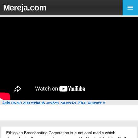
Mereja.com
#etv በአዲስ አበባ የተከለከለ መግለጫ አለመኖሩን ፖሊስ አስታወቀ ፡፡
Ethiopian Broadcasting Corporation is a national media which