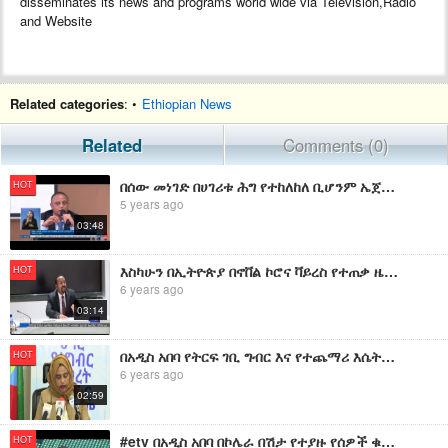
disseminates its news and programs world wide via Television,Radio
and Website
Related categories
: •
Ethiopian News
Related
Comments (0)
በሰው መነገድ በሀገሪቱ ሕግ የተከለከለ ቢሆንም ኤጀንሲዎች በህጋዊነት እያከናወኑት ነው ሲል ባልደራስ ወቀሰ፡፡
HOT
5 years ago
03:48
እስካሁን በኢትዮጵያ በኖቨል ኮሮና ቫይረስ የተጠቃ ዜጋ አለመኖሩን ቫይረሱን ለመከላከል የተቋቋመው ብሄራዊ ኮሚቴ ገለፀ፡፡
HOT
6 years ago
03:14
በአዲስ አበባ የትርፍ ገቢ ግብር እና የተጨማሪ እሴት ያላሳወቁ 4 ሺህ 451 ግብር ከፋዮችን መለየቱን የገቢዎች ሚኒስቴር አስታወቀ
HOT
6 years ago
02:59
#etv በአዲስ አበባ በኮሌራ በሽታ የተያዙ የሰዎች ቁጥር 101 መድረሱን የኢትዮጵያ ሕብረተሰብ ጤና ኢንስቲትዩት አስታወቀ፡፡
HOT