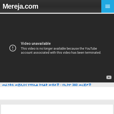
Mereja.com
መፈንቅለ መጅሊስና የዳንኤል ትላልቅ ውሸቶች - የኢትዮ 360 መረጃዎች