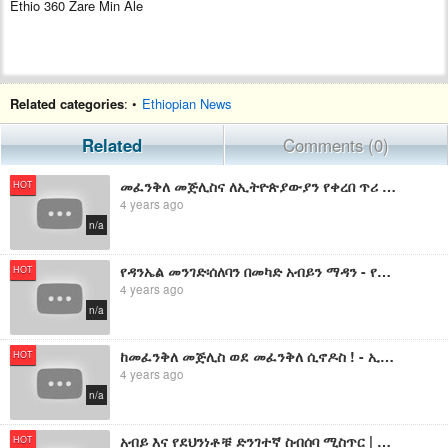
Ethio 360 Zare Min Ale
Related categories
: •
Ethiopian News
Related
Comments (0)
መፈንቅለ መጅሊስና ለኢትዮጵያውያን የቀረበ ጥሪ - የኢትዮ 360 መረጃዎች
HOT
4 years ago
n/a
የዳንኤል መንገድ፡ሰለባን በመካድ አብይን ማዳን - የኢትዮ 360 መረጃዎች
HOT
4 years ago
n/a
ከመፈንቅለ መጅሊስ ወደ መፈንቅለ ሲኖዶስ ! - ኢትዮ 360 መረጃዎች
HOT
4 years ago
n/a
አብይ እና የደህንነቶቹ ድንገተኛ ስብሰባ ሚስጥር | ከሱዳን መፈንቅለ መንግስት ጀርባ ያሉት ስውር አካላት | የሱዳን መፈንቅለ መንግስት እና የኢትዮጵያ ሚና?
HOT