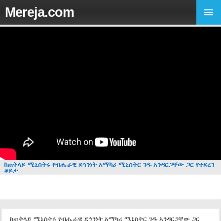
Mereja.com
ከጠቅላይ ሚኒስትሩ የብሔራዊ ደኅንነት አማካሪ ሚኒስትር ገዱ አንዳርጋቸው ጋር የተደረገ
ቆይታ
ከጠቅላይ ሚኒስትሩ የብሔራዊ ደኅንነት አማካሪ ሚኒስትር ገዱ አንዳርጋቸው ጋር