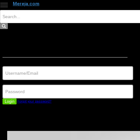
Mereja.com
×
Close
Sign in
Username/Email
Password
Login
Forgot your password?