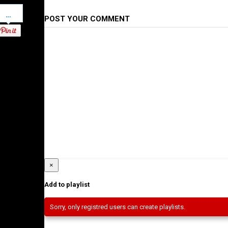
Pinterest
POST YOUR COMMENT
×
Add to playlist
Sorry, only registred users can create playlists.