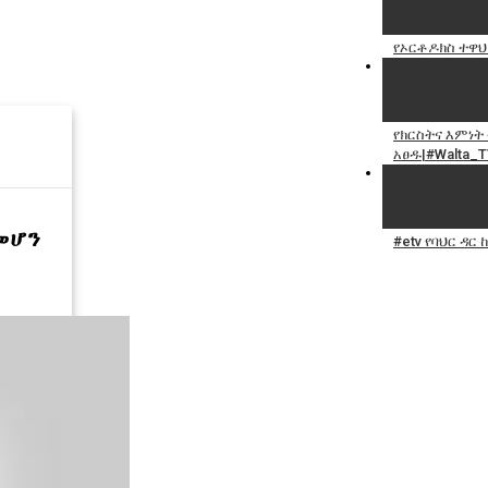
የኦርቶዶክስ ተዋህ
የክርስትና እምነት
አፀዱ|#Walta_T
በመሆን
#etv የባህር ዳር