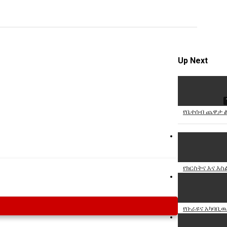
Specify
Reason
Up Next
Cancel
Report th
የቤተሰብ ጨዋታ ል
የክርስትና እና እ
የቡራዩና አካባቢዉ