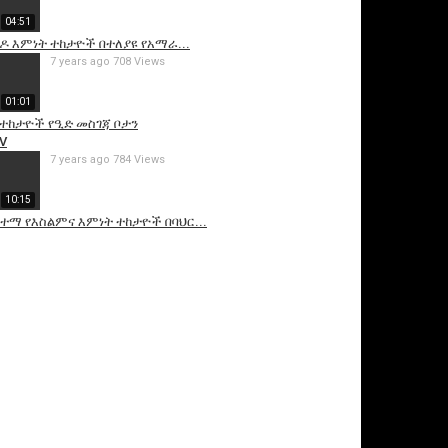
04:51
ዶ እምነት ተከታዮች በተለያዩ የአማራ...
7 years ago
708 Views
01:01
 ተከታዮች የዒድ መስገጃ ቦታን
V
7 years ago
784 Views
10:15
 ከተማ የእስልምና እምነት ተከታዮች በባህር...