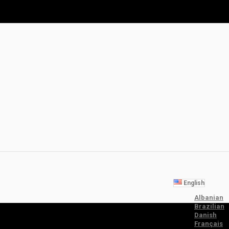
English
Albanian
Brazilian
Danish
Français