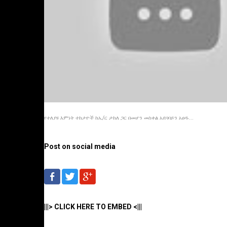
የተለያዩ እምነት ተከታዮች ከኢ/ር ታከለ ጋር በመሆን መስቀል አደባባይን አፀዱ...
Post on social media
|||> CLICK HERE TO EMBED <|||