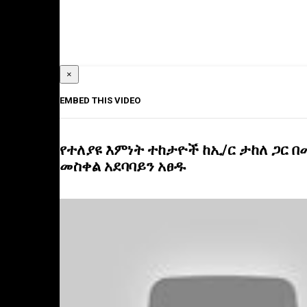
×
EMBED THIS VIDEO
የተለያዩ እምነት ተከታዮች ከኢ/ር ታከለ ጋር 
መስቀል አደባባይን አፀዱ