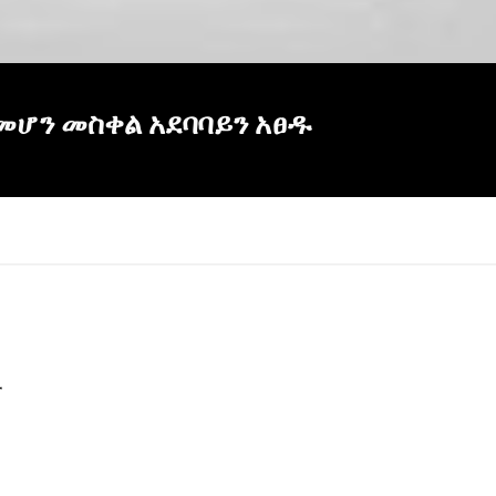
በመሆን መስቀል አደባባይን አፀዱ
ዱ
×
Report
this
video