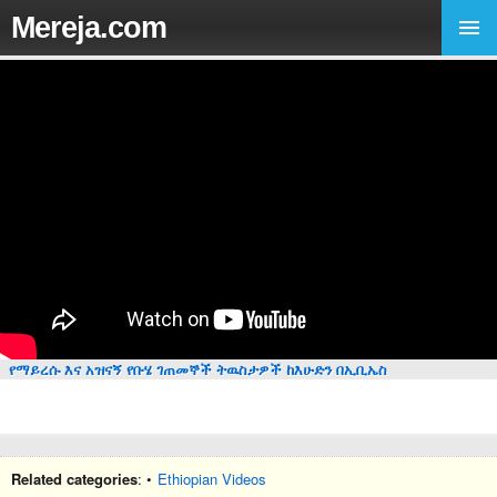
Mereja.com
የማይረሱ እና አዝናኝ የቡሄ ገጠመኞች ትዉስታዎች ከእሁድን በኢቢኤስ
Related categories
: •
Ethiopian Videos