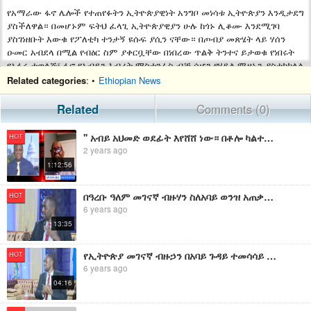
የአማራው ፋኖ ሌሎች የተጠየፉትን ኢትዮጵያዊነት አንግቦ መነሳቱ ኢትዮጵያን እንዲታደግ
ያስችለዋል። በመሆኑም ፍትህ ፈላጊ ኢትዮጵያዊያን ሁሉ ከጎኑ ሊቆሙ እንደሚገባ
ያስገነዘቡት እውቁ የፖለቲካ ተንታኝ ዩሱፍ ያሲን ናቸው። በጦብያ መጽሄት ላይ ሃሰን
ዑመር አብደላ በሚል የብዕር ስም ያቀርቧቸው በነበረው ጥልቅ ትንተና ይታወቁ የነበሩት
የአፋሩ ተወላጅ፣ ፋኖ የአብይን እብሪት ማስተንፈስ ብቻ ሳሆን የሃይል ሚዛኑን ያስተካክላል
የሚል እምነት አላቸው። ከ አቶ ዩሱፍ ጋር ሰፋ ያለ በኢትዮጵያና በቀጠናው ላይ ያተኮረ
Related categories
: •
Ethiopian News
ቃለ ምልልስ አድርገናል። ተከታተሉት!
Related
Comments (0)
'' አብይ አህመድ ወደፊት እየሸሸ ነው። በቶሎ ካልተወገደ ከዚህም የከፋ አደጋ ውስጥ እንገባለን።'' ደራሲና የፖለቲካ ተንታኝ ዩሱፍ ያሲን
HOT
2 years ago
1:12:56
በዓረቡ ዓለም መገናኛ ብዙሃን ስለአባይ ወንዝ አጠቃቀም የሚሞግተው የፖለቲካ ተንታኝ- መሃመድ አልአሩሲ ጋር የተደረገ ሙሉ ቆይታ
HOT
6 years ago
13:35
የኢትዮጵያ መገናኛ ብዙኃን በአባይ ጉዳይ ተመሳሳይ አቋም በመያዝ የማህበረሰቡን ንቃተ ህሊና ሊያሳድጉ ይገባል- መሀመድ አልአሩሲ የፖለቲካ ተንታኝ
HOT
6 years ago
04:16