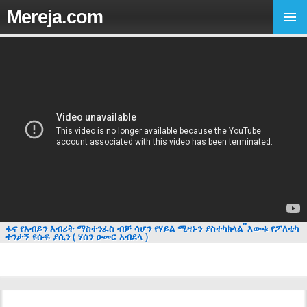
Mereja.com
ፋኖ የአብይን እብሪት ማስተንፈስ ብቻ ሳሆን የሃይል ሚዛኑን ያስተካክላል ፟ እውቁ የፖለቲካ
ተንታኝ ዩሱፍ ያሲን ( ሃሰን ዑመር አብደላ )