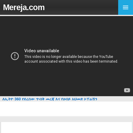
Mereja.com
ለኢትዮ 360 የደረሰው ጥብቅ መረጃ እና የዐብይ አህመድ ኦፕሬሽን