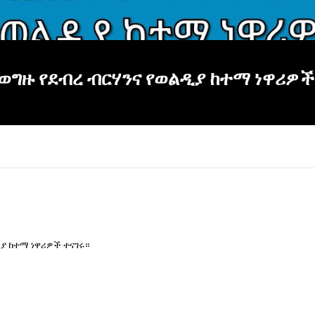
ግዙ የደብረ ብርሃንና የወልዲያ ከተማ ነዋሪዎች
ያ ከተማ ነዋሪዎች ተናገሩ።
×
Report
this
video