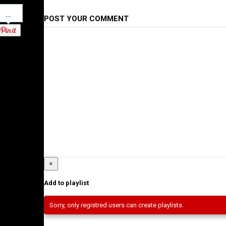
Pinterest
POST YOUR COMMENT
×
Add to playlist
Sorry, only registred users can create playlists.