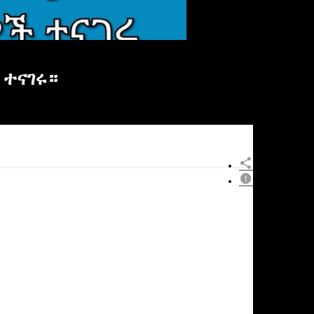
 ተናገሩ።