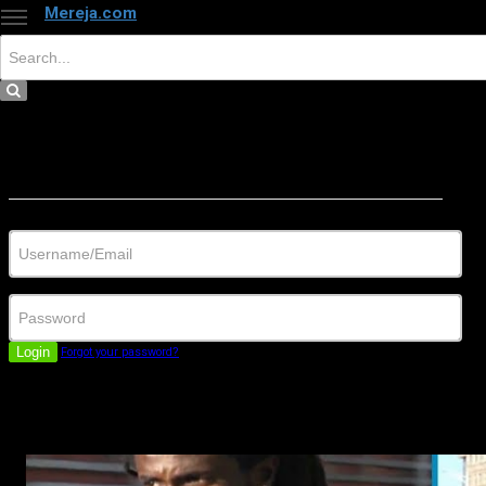
Mereja.com
×
Close
Sign in
Username/Email
Password
Login
Forgot your password?