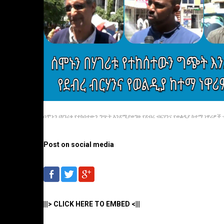
ሰሞኑን በሃገሪቱ የተከሰተውን ግጭት እንደሚያወግዙ የደብረ ብርሃንና የወልዲያ ከተማ ነዋሪዎች ተ
Post on social media
|||> CLICK HERE TO EMBED <|||