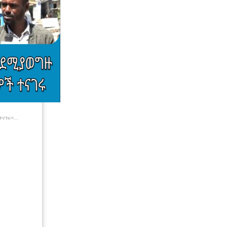
ናገሩ።...