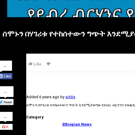
ሰሞኑን በሃገሪቱ የተከሰተውን ግጭት እንደሚያወ
Share
Like
on
Facebook
Share
on
Added
6 years ago
by
addis
Twitter
ሰሞኑን በሃገሪቱ የተከሰተውን ግጭት እንደሚያወግዙ የደብረ ብርሃንና የወልዲ
Share
Category
on
Google+
Ethiopian News