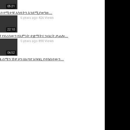
05:21
ልን የሚተቹ አካላትን እንደሚያወግዙ...
6 years ago
426 Views
22:10
 የደረሰውን የእምነት ተቋማትና ንብረት ቃጠሎ...
5 years ago
890 Views
06:52
 ሰሜን ሽዋ ዞን በአጣየ አካባቢ የተከሰተውን...