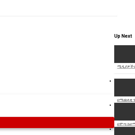
Specify
Reason
Up Next
Cancel
Report th
ሚዲያዎችና 
በማዕከላዊ 
በሞጣ ከተማ