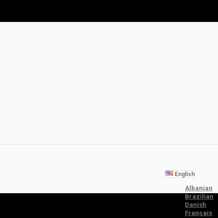
English
Albanian
Brazilian
Danish
Français