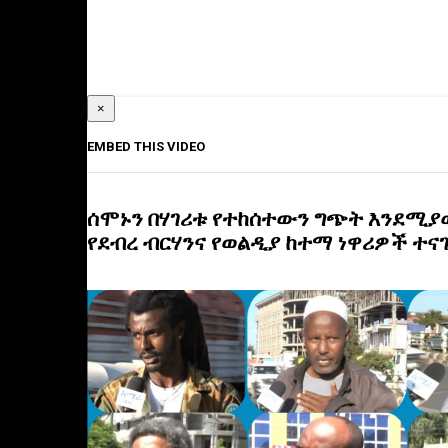
×
EMBED THIS VIDEO
ሰሞኑን በሃገሪቱ የተከሰተውን ግጭት እንደሚያ
የደብረ ብርሃንና የወልዲያ ከተማ ነዋሪዎች ተና