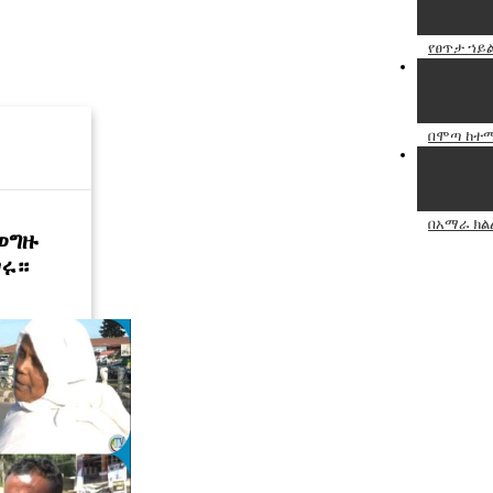
የፀጥታ ኀይ
በሞጣ ከተማ
በአማራ ክልል
ወግዙ
ገሩ።