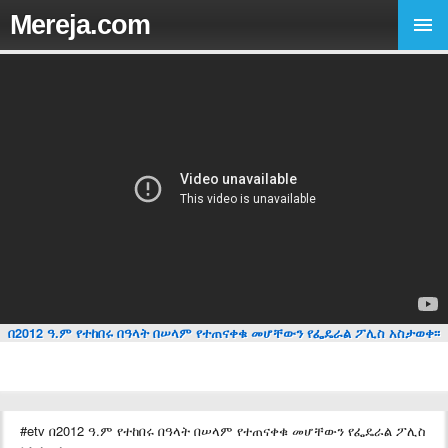
Mereja.com
በ2012 ዓ.ም የተከበሩ በዓላት በሠላም የተጠናቀቁ መሆቸውን የፌዴራል ፖሊስ አስታወቀ፡፡
#etv በ2012 ዓ.ም የተከበሩ በዓላት በሠላም የተጠናቀቁ መሆቸውን የፌዴራል ፖሊስ