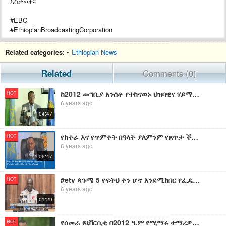
አስታወቀ፡፡
#EBC
#EthiopianBroadcastingCorporation
Related categories
: •
Ethiopian News
Related
Comments (0)
ከ2012 መግቢያ አንሰቶ የተከናወኑ ህዝባዊና ሃይማኖታዊ በዓላት በሰላማዊ ሁኔታ ተከብረዋል- የፌዴራል ፖሊስ
HOT
6 years ago
04:47
የከተራ እና የጥምቀት በዓላት ያለምንም የጸጥታ ችግር እንዲከበሩ ዝግጅት ማድረጉን ፖሊስ አስታወቀ
HOT
6 years ago
05:47
#etv ጳጉሜ 5 የፍትህ ቀን ሆኖ እንደሚከበር የፌዴራል ጠቅላይ አቃቤ ሕግ አስታወቀ፡፡
HOT
6 years ago
01:29
የሰመራ ዩኒቨርሲቲ በ2012 ዓ.ም የሚማሩ ተማሪዎቹን ለመቀበል መዘጋጀቱን አስታወቀ። | EBC
HOT