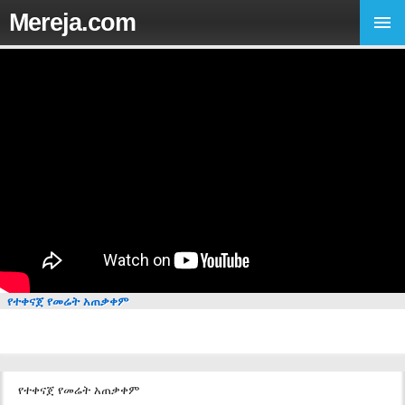
Mereja.com
የተቀናጀ የመሬት አጠቃቀም
የተቀናጀ የመሬት አጠቃቀም