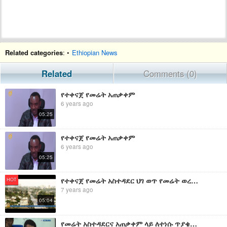
Related categories
: •
Ethiopian News
Related
Comments (0)
የተቀናጀ የመሬት አጠቃቀም
6 years ago
05:25
የተቀናጀ የመሬት አጠቃቀም
6 years ago
05:25
የተቀናጀ የመሬት አስተዳደር ህገ ወጥ የመሬት ወረራን ይቀርፋል ተብሎ ተስፋ ተጥሎበታል
HOT
7 years ago
05:04
የመሬት አስተዳደርና አጠቃቀም ላይ ለተነሱ ጥያቄዎች የተሰጠ ማብራሪያ