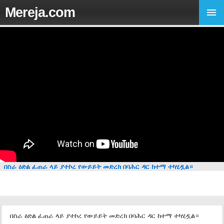
Mereja.com
በስራ ዕድል ፈጠራ ላይ ያተኮረ የውይይት መድረክ በባሕር ዳር ከተማ ተካሂዷል።
በስራ ዕድል ፈጠራ ላይ ያተኮረ የውይይት መድረክ በባሕር ዳር ከተማ ተካሂዷል።