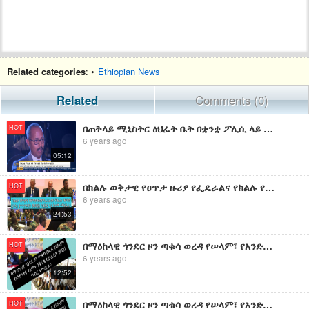
Related categories
: •
Ethiopian News
Related
Comments (0)
በጠቅላይ ሚኒስትር ፅህፈት ቤት በቋንቋ ፖሊሲ ላይ የውይይት መድረክ ተካሂዷል
HOT
6 years ago
05:12
በክልሉ ወቅታዊ የፀጥታ ዙሪያ የፌዴራልና የክልሉ የፀጥታ አካላት የተሳተፉበት መድረክ በባሕር ዳር ከተማ ተካሂዷል።
HOT
6 years ago
24:53
በማዕከላዊ ጎንደር ዞን ጣቁሳ ወረዳ የሠላም፣ የአንድነትና የልማት ንቅናቄ የውይይት መርሀ ግብር ተካሂዷል።
HOT
6 years ago
12:52
በማዕከላዊ ጎንደር ዞን ጣቁሳ ወረዳ የሠላም፣ የአንድነትና የልማት ንቅናቄ የውይይት መርሀ ግብር ተካሂዷል።
HOT