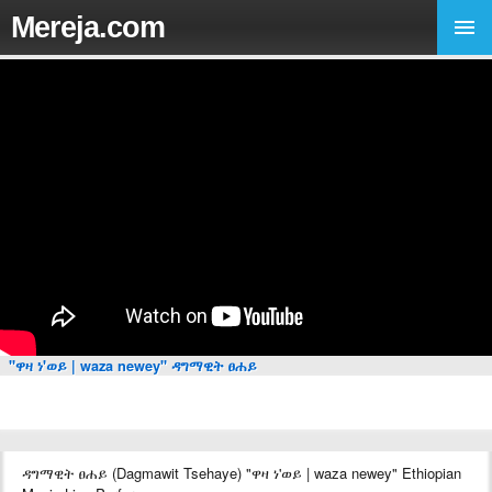
Mereja.com
"ዋዛ ነ'ወይ | waza newey" ዳግማዊት ፀሐይ
ዳግማዊት ፀሐይ (Dagmawit Tsehaye) "ዋዛ ነ'ወይ | waza newey" Ethiopian