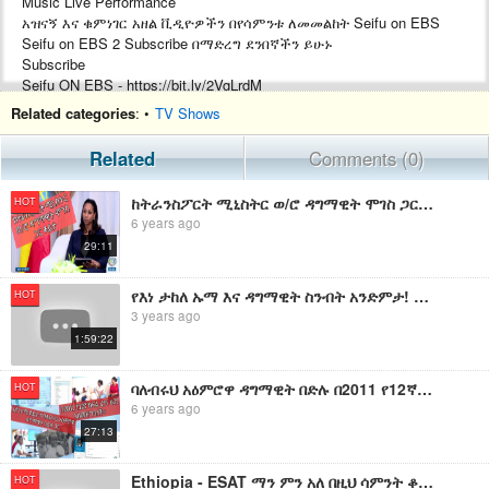
Music Live Performance
አዝናኝ እና ቁምነገር አዘል ቪዲዮዎችን በየሳምንቱ ለመመልከት Seifu on EBS
Seifu on EBS 2 Subscribe በማድረግ ደንበኛችን ይሁኑ
Subscribe
Seifu ON EBS - https://bit.ly/2VgLrdM
Seifu on EBS 2 - https://bit.ly/2LQi92u
Related categories
: •
TV Shows
#SeifuFantahun #SeifuonEBS
Related
Comments (0)
ከትራንስፖርት ሚኒስትር ወ/ሮ ዳግማዊት ሞገስ ጋር ቆይታ
HOT
6 years ago
29:11
የእነ ታከለ ኡማ እና ዳግማዊት ስንብት አንድምታ! የኢትዮ 360 መረጃዎች
HOT
3 years ago
1:59:22
ባለብሩህ አዕምሮዋ ዳግማዊት በድሉ በ2011 የ12ኛ ክፍል ፈተና 631 አስመዝግባለች።
HOT
6 years ago
27:13
Ethiopia - ESAT ማን ምን አለ በዚህ ሳምንት ቆይታ ከትራንስፖርት ሚኒስትር ወ/ሮ ዳግማዊት ሞገስ ጋር
HOT