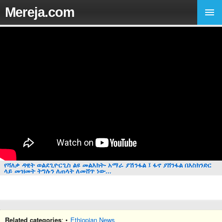
Mereja.com
የሻለቃ ዳዊት ወልደጊዮርጊስ ልዩ መልእክት- አማራ ያሽንፋል ፤ ፋኖ ያሸንፋል በእስክንድር
ላይ መዝመት ትግሉን ለጠላት ለመሸጥ ነው...
Related categories
: •
Ethiopian News