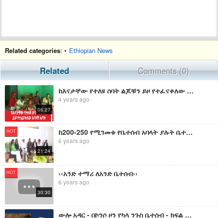
Related categories
: •
Ethiopian News
Related
Comments (0)
ከእናታቸው የተለዩ ሰባት ልጆቹን ይዞ የተፈናቀለው አሳዛኝ አባት
4 years ago
06:27
ከ200-250 የሚገመቱ የቤተሰብ አባላት ያሉት ቤተሰብ በፋና ቀለማት ቤተሰብ ጥየቃ
HOT
6 years ago
21:24
‹‹አንድ ተማሪ ለአንድ ቤተሰብ››
HOT
6 years ago
30:30
ውሎ አዳር - በኮንሶ ዞን የካላ ንጉስ ቤተሰብ - ክፍል አንድ