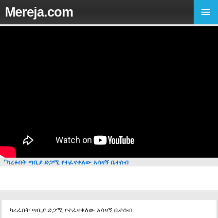
Mereja.com
"ካረፉበት ጣቢያ ድጋሚ የተፈናቀለው አሳዛኝ ቤተሰብ
ካረፈበት ጣቢያ ድጋሚ የተፈናቀለው አሳዛኝ ቤተሰብ