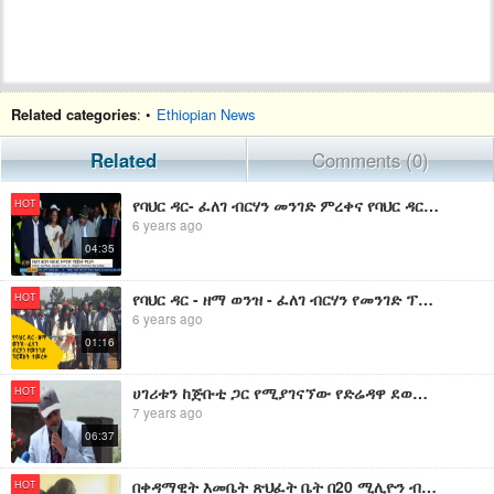
Related categories
: •
Ethiopian News
Related
Comments (0)
የባህር ዳር- ፈለገ ብርሃን መንገድ ምረቀና የባህር ዳር-ጢስ ዓባይ መንገድ ግንባታ
HOT
6 years ago
04:35
የባህር ዳር - ዘማ ወንዝ - ፈለገ ብርሃን የመንገድ ፕሮጀክት ተመረቀ | EBC
HOT
6 years ago
01:16
ሀገሪቱን ከጅቡቲ ጋር የሚያገናኘው የድሬዳዋ ደወሌ ኮንክሪት አስፋልት የክፍያ መንገድ ተመርቋል
HOT
7 years ago
06:37
በቀዳማዊት እመቤት ጽህፈት ቤት በ20 ሚሊዮን ብር ወጪ በጎንደር የተገነባው ሎዛ ብርሃን አጠቃላይ ሁለተኛ ደረጃ ት/ቤት ተመረቀ።EBC
HOT