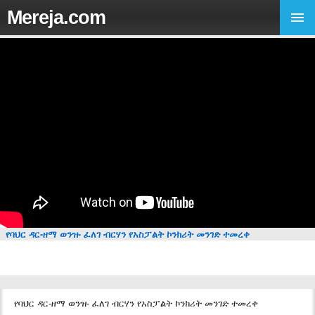
Mereja.com
የባህር ዳር-ዘማ ወንዝ- ፈለገ ብርሃን የአስፓልት ኮንክሪት መንገድ ተመረቀ
የባህር ዳር-ዘማ ወንዝ- ፈለገ ብርሃን የአስፓልት ኮንክሪት መንገድ ተመረቀ