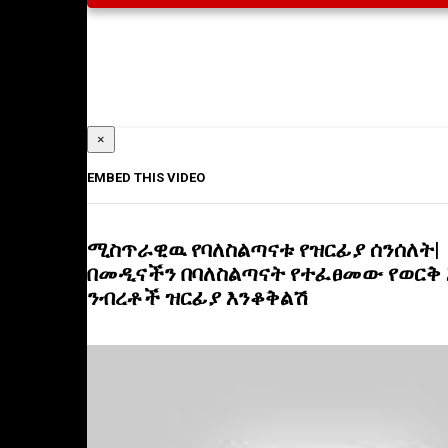
×
EMBED THIS VIDEO
ሚስጥራዊዉ የባለስልጣናቱ የዝርፊያ ሰንሰለት|
በመዲናችን በባለስልጣናት የተፈፀመው የወርቅ 
ንብረቶች ዝርፊያ እንቆቅልሽ