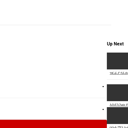
video
Specify
Reason
Up Next
Cancel
Report th
ዝርፊያ የፈፀ
አስደንጋጩ የ
በሱሌማን አብ