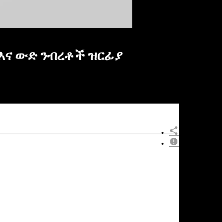
እና ውድ ንብረቶች ዝርፊያ