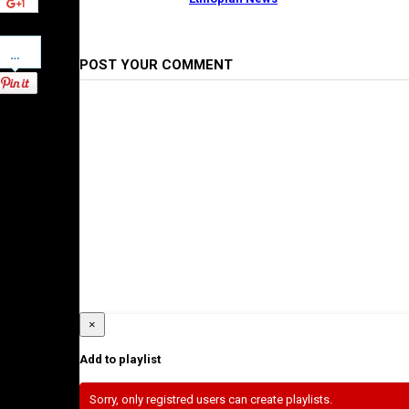
Pinterest
POST YOUR COMMENT
×
Add to playlist
Sorry, only registred users can create playlists.