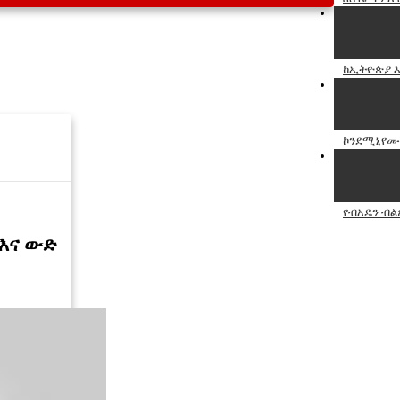
ከኢትዮጵያ እስ
ኮንደሚኒየሙን
የብአዴን ብል
እና ውድ