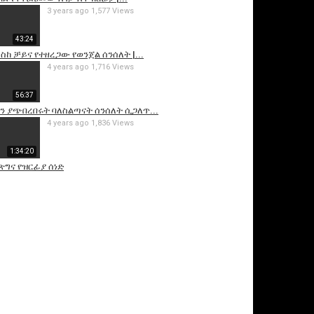
3 years ago
1,577 Views
43:24
ከ ቻይና የተዘረጋው የወንጀል ሰንሰለት |...
4 years ago
1,716 Views
56:37
 ያጭበረበሩት ባለስልጣናት ሰንሰለት ሲጋለጥ...
4 years ago
1,836 Views
1:34:20
ጽግና የዝርፊያ ሰነድ