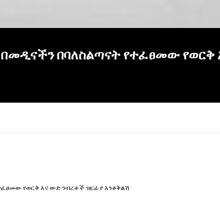
 በመዲናችን በባለስልጣናት የተፈፀመው የወርቅ 
ተፈፀመው የወርቅ እና ውድ ንብረቶች ዝርፊያ እንቆቅልሽ
×
Report
this