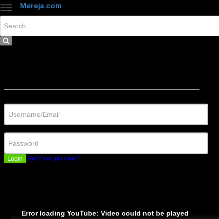
Mereja.com
×
Close
Sign in
Username/Email
Password
Login
Forgot your password?
Error loading YouTube: Video could not be played