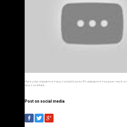
ሚስጥራዊዉ የባለስልጣናቱ የዝርፊያ ሰንሰለት| በመዲናችን በባለስልጣናት የተፈፀመው የወርቅ እ
ዝርፊያ እንቆቅልሽ...
Post on social media