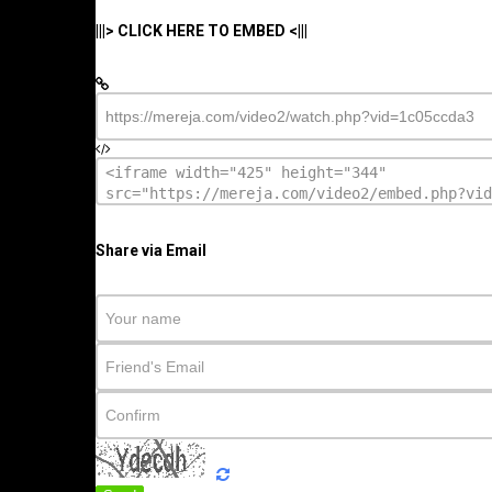
|||> CLICK HERE TO EMBED <|||
Share via Email