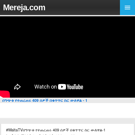
Mereja.com
በግጭቱ የተጠረጠሩ 409 ሰዎች በቁጥጥር ስር ውለዋል - 1
#WaltaTVበግጭቱ የተጠረጠሩ 409 ሰዎች በቁጥጥር ስር ውለዋል-1