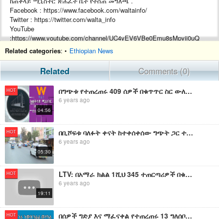
ከጠቅላይ ሚኒስትር ጽሕፈት ቤት የተሰጠ መግለጫ .
Facebook : https://www.facebook.com/waltainfo/
Twitter : https://twitter.com/walta_info
YouTube
:https://www.youtube.com/channel/UC4yEV6VBe0Emu8sMpyij0uQ
Website :https://waltainfo.com
Related categories
: •
Ethiopian News
Related
Comments (0)
በግጭቱ የተጠረጠሩ 409 ሰዎች በቁጥጥር ስር ውለዋል-2
HOT
6 years ago
04:56
በቢሾፍቱ ባለፉት ቀናት ከተቀሰቀሰው ግጭት ጋር ተያይዞ የተጠረጠሩ ግለሰቦች በቁጥጥር ስር ውለዋል
HOT
6 years ago
05:30
LTV: በአማራ ክልል 1ሺህ 345 ተጠርጣሪዎች በቁጥጥር ስር ውለዋል
HOT
6 years ago
19:11
በሰዎች ግድያ እና ማፈናቀል የተጠረጠሩ 13 ግለሰቦች በቁጥጥር ሥር ዋሉ፡፡
HOT