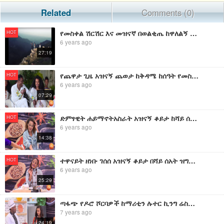
Related
Comments (0)
የመስቀል ሽርሽር እና መዝናኛ በወልቂጤ ከዋለልኝ እና ሰላም ጋር ከቅዳሜ ከሰዓት
HOT
6 years ago
27:19
የጨዋታ ጊዜ አዝናኝ ጨወታ ከቅዳሜ ከሰዓት የመስቀል በዓል ታዳሚዎች ጋር/Ye Chewata Gize With Kidamen Keseat
HOT
6 years ago
07:29
ድምፃዊት ሐይማኖትአስራት አዝናኝ ቆይታ ከሻይ ሰዓት ዝግጅት በቅዳሜ ከሰዓት
HOT
6 years ago
14:38
ተዋናይት ዘነቡ ገሰሰ አዝናኝ ቆይታ በሻይ ሰአት ዝግጅት ከቅዳሜ ከሰዓት
HOT
6 years ago
25:29
ጣፋጭ የዶሮ ሾርባዎች ከማሪቲን ሉተር ኪንግ ሬስቶራንት ሼፍ ጋር ልዩ የምግብ ዝግጅት ከቅዳሜ ከሰዓት
7 years ago
24:19